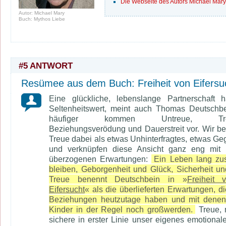
Die Webseite des Autors Michael Mary
Autor: Michael Mary
Buch: Mythos Liebe
#5 ANTWORT
Resümee aus dem Buch: Freiheit von Eifersu
Eine glückliche, lebenslange Partnerschaft 
Seltenheitswert, meint auch Thomas Deutschbe
häufiger kommen Untreue, Tren
Beziehungsverödung und Dauerstreit vor. Wir be
Treue dabei als etwas Unhinterfragtes, etwas G
und verknüpfen diese Ansicht ganz eng mit 
überzogenen Erwartungen:
Ein Leben lang z
bleiben, Geborgenheit und Glück, Sicherheit u
Treue benennt Deutschbein in »
Freiheit 
Eifersucht
« als die überlieferten Erwartungen, di
Beziehungen heutzutage haben und mit denen
Kinder in der Regel noch großwerden.
Treue, 
sichere in erster Linie unser eigenes emotional