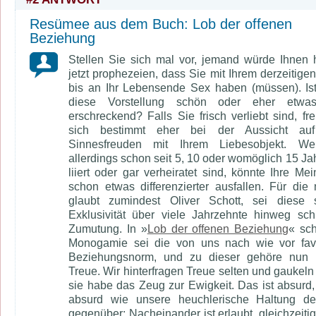
Resümee aus dem Buch:
Lob der offenen
Beziehung
Stellen Sie sich mal vor, jemand würde Ihnen 
jetzt prophezeien, dass Sie mit Ihrem derzeitigen
bis an Ihr Lebensende Sex haben (müssen). Ist
diese Vorstellung schön oder eher etwas
erschreckend? Falls Sie frisch verliebt sind, fr
sich bestimmt eher bei der Aussicht au
Sinnesfreuden mit Ihrem Liebesobjekt. W
allerdings schon seit 5, 10 oder womöglich 15 Jah
liiert oder gar verheiratet sind, könnte Ihre Me
schon etwas differenzierter ausfallen. Für die 
glaubt zumindest Oliver Schott, sei diese s
Exklusivität über viele Jahrzehnte hinweg sch
Zumutung. In »
Lob der offenen Beziehung
« sch
Monogamie sei die von uns nach wie vor favo
Beziehungsnorm, und zu dieser gehöre nun 
Treue. Wir hinterfragen Treue selten und gaukeln 
sie habe das Zeug zur Ewigkeit. Das ist absurd
absurd wie unsere heuchlerische Haltung de
gegenüber: Nacheinander ist erlaubt, gleichzeitig