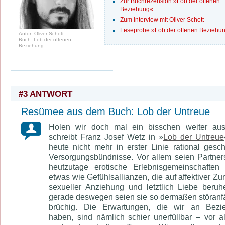
Zur Buchrezension »Lob der offenen
Beziehung«
Zum Interview mit Oliver Schott
Leseprobe »Lob der offenen Beziehu
Autor: Oliver Schott
Buch: Lob der offenen
Beziehung
#3 ANTWORT
Resümee aus dem Buch: Lob der Untreue
Holen wir doch mal ein bisschen weiter aus
schreibt Franz Josef Wetz in »
Lob der Untreue
heute nicht mehr in erster Linie rational gesc
Versorgungsbündnisse. Vor allem seien Partner
heutzutage erotische Erlebnisgemeinschaften
etwas wie Gefühlsallianzen, die auf affektiver Zu
sexueller Anziehung und letztlich Liebe beru
gerade deswegen seien sie so dermaßen störanfä
brüchig. Die Erwartungen, die wir an Bezi
haben, sind nämlich schier unerfüllbar – vor a