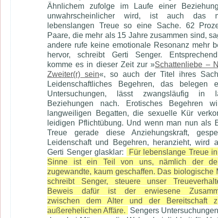
Ähnlichem zufolge im Laufe einer Beziehun
unwahrscheinlicher wird, ist auch das 
lebenslangen Treue so eine Sache. 62 Prozen
Paare, die mehr als 15 Jahre zusammen sind, sa
andere rufe keine emotionale Resonanz mehr b
hervor, schreibt Gerti Senger. Entsprechend
komme es in dieser Zeit zur »
Schattenliebe – 
Zweiter(r) sein
«, so auch der Titel ihres Sac
Leidenschaftliches Begehren, das belegen eb
Untersuchungen, lässt zwangsläufig in l
Beziehungen nach. Erotisches Begehren w
langweiligen Begatten, die sexuelle Kür verk
leidigen Pflichtübung. Und wenn man nun als B
Treue gerade diese Anziehungskraft, gespe
Leidenschaft und Begehren, heranzieht, wird 
Gerti Senger glasklar:
Für lebenslange Treue i
Sinne ist ein Teil von uns, nämlich der d
zugewandte, kaum geschaffen. Das biologische
schreibt Senger, steuere unser Treueverhalt
Beweis dafür ist der erwiesene Zusam
zwischen dem Alter und der Bereitschaft z
außerehelichen Affäre.
Sengers Untersuchungen