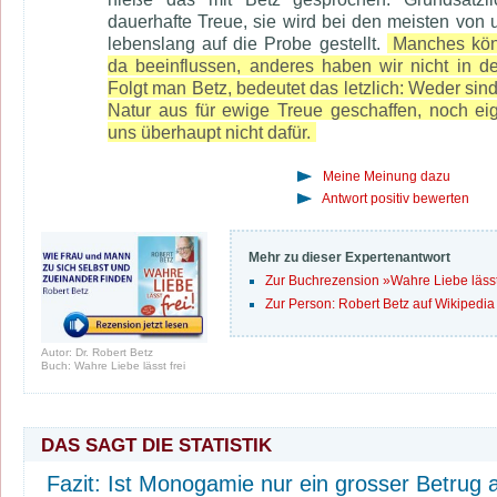
dauerhafte Treue, sie wird bei den meisten von 
lebenslang auf die Probe gestellt.
Manches kön
da beeinflussen, anderes haben wir nicht in d
Folgt man Betz, bedeutet das letzlich: Weder sind
Natur aus für ewige Treue geschaffen, noch ei
uns überhaupt nicht dafür.
Meine Meinung dazu
Antwort positiv bewerten
Mehr zu dieser Expertenantwort
Zur Buchrezension »Wahre Liebe lässt 
Zur Person: Robert Betz auf Wikipedia
Autor: Dr. Robert Betz
Buch: Wahre Liebe lässt frei
DAS SAGT DIE STATISTIK
Fazit: Ist Monogamie nur ein grosser Betrug 