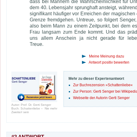
dass bei Männern die Wahrscheinlichkeit für Un
dem 40. Lebensjahr sprunghaft ansteigt, währen
signifikant häufiger vor Erreichen der magischen 
Grenze fremdgehen. Untreue, so folgert Senger,
also beim Mann zu einem Zeitpunkt, bei dem es
Frau langsam zum Ende kommt. Und das prädes
uns allem Anschein ja nicht gerade für lebe
Treue.
Meine Meinung dazu
Antwort positiv bewerten
Mehr zu dieser Expertenantwort
Zur Buchrezension »Schattenliebe«
Zur Person: Gerti Senger bei Wikipedi
Webseite der Autorin Gerti Senger
Autor: Prof. Dr. Gerti Senger
Buch: Schattenliebe – Nie mehr
Zweite/r sein
#2 ANTWORT