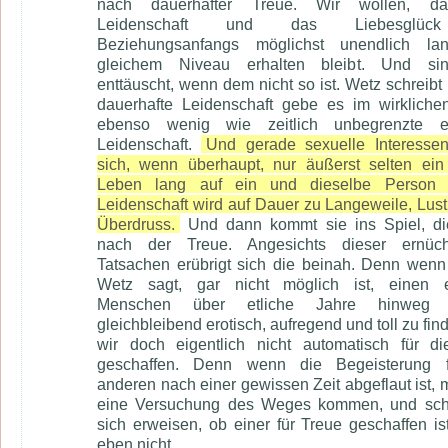
nach dauerhafter Treue. Wir wollen, d
Leidenschaft und das Liebesglü
Beziehungsanfangs möglichst unendlich la
gleichem Niveau erhalten bleibt. Und sin
enttäuscht, wenn dem nicht so ist. Wetz schreibt 
dauerhafte Leidenschaft gebe es im wirklich
ebenso wenig wie zeitlich unbegrenzte er
Leidenschaft.
Und gerade sexuelle Interesse
sich, wenn überhaupt, nur äußerst selten ei
Leben lang auf ein und dieselbe Person fi
Leidenschaft wird auf Dauer zu Langeweile, Lust 
Überdruss.
Und dann kommt sie ins Spiel, di
nach der Treue. Angesichts dieser ernüch
Tatsachen erübrigt sich die beinah. Denn wenn
Wetz sagt, gar nicht möglich ist, einen e
Menschen über etliche Jahre hinweg 
gleichbleibend erotisch, aufregend und toll zu fin
wir doch eigentlich nicht automatisch für d
geschaffen. Denn wenn die Begeisterung 
anderen nach einer gewissen Zeit abgeflaut ist, 
eine Versuchung des Weges kommen, und sch
sich erweisen, ob einer für Treue geschaffen is
eben nicht.