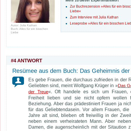
Mehr zu dieser Expertenantwort
Zur Buchrezension »
Alles für ein biss
Liebe
«
Zum Interview mit Julia Kathan
Leseprobe »Alles für ein bisschen Li
Autor: Julia Kathan
Buch: Alles für ein bisschen
Liebe
#4 ANTWORT
Resümee aus dem Buch: Das Geheimnis der
Es gebe Frauen, die durchaus zufrieden in der R
Geliebten sind, meint Wolfgang Krüger in »
Das G
«. Oft handele es sich um Frauen, 
der Treue
Freiheit lieben und sie nicht opfern wollen 
Beziehung. Aber das prädestiniert Frauen ja nich
für das Geliebtendasein. Vor allem Frauen, die
Jahre alt sind, blieben oft freiwillig in der Zwei
neben einem verheirateten Mann. Aber neben
Damen, die augenscheinlich mit der Sitaution z