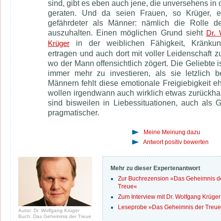
sind, gibt es eben auch jene, die unversehens in 
geraten. Und da seien Frauen, so Krüger, ei
gefährdeter als Männer: nämlich die Rolle d
auszuhalten. Einen möglichen Grund sieht
Dr. 
in der weiblichen Fähigkeit, Kränku
Krüger
ertragen und auch dort mit voller Leidenschaft zu
wo der Mann offensichtlich zögert. Die Geliebte is
immer mehr zu investieren, als sie letzlich 
Männern fehlt diese emotionale Freigiebigkeit eh
wollen irgendwann auch wirklich etwas zurückh
sind bisweilen in Liebessituationen, auch als Ge
pragmatischer.
Meine Meinung dazu
Antwort positiv bewerten
Mehr zu dieser Expertenantwort
Zur Buchrezension »Das Geheimnis d
Treue«
Zum Interview mit Dr. Wolfgang Krüger
Leseprobe »Das Geheimnis der Treu
Autor: Dr. Wolfgang Krüger
Buch: Das Geheimnis der Treue