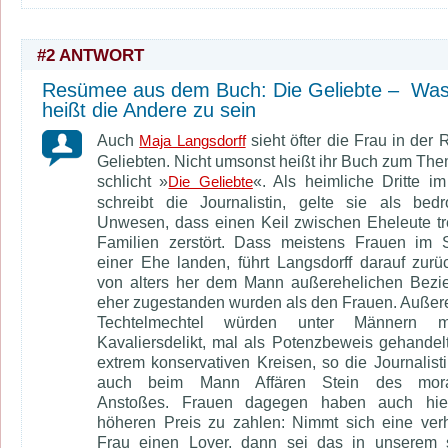
#2 ANTWORT
Resümee aus dem Buch:
Die Geliebte – Was
heißt die Andere zu sein
Auch
sieht öfter die Frau in der 
Maja Langsdorff
Geliebten. Nicht umsonst heißt ihr Buch zum Th
schlicht »
«. Als heimliche Dritte i
Die Geliebte
schreibt die Journalistin, gelte sie als bedr
Unwesen, dass einen Keil zwischen Eheleute tr
Familien zerstört. Dass meistens Frauen im 
einer Ehe landen, führt Langsdorff darauf zurü
von alters her dem Mann außerehelichen Bezi
eher zugestanden wurden als den Frauen. Außer
Techtelmechtel würden unter Männern 
Kavaliersdelikt, mal als Potenzbeweis gehandelt
extrem konservativen Kreisen, so die Journalisti
auch beim Mann Affären Stein des mora
Anstoßes. Frauen dagegen haben auch hie
höheren Preis zu zahlen: Nimmt sich eine verh
Frau einen Lover, dann sei das in unserem s