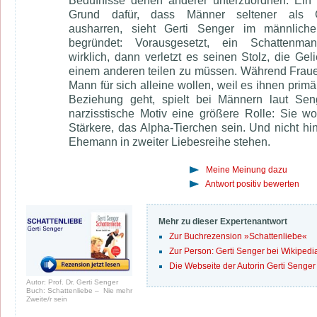
Bedüfnisse denen anderer unterzuordnen. Ein 
Grund dafür, dass Männer seltener als G
ausharren, sieht Gerti Senger im männliche
begründet: Vorausgesetzt, ein Schattenman
wirklich, dann verletzt es seinen Stolz, die Geli
einem anderen teilen zu müssen. Während Frau
Mann für sich alleine wollen, weil es ihnen primä
Beziehung geht, spielt bei Männern laut Sen
narzisstische Motiv eine größere Rolle: Sie wo
Stärkere, das Alpha-Tierchen sein. Und nicht hi
Ehemann in zweiter Liebesreihe stehen.
Meine Meinung dazu
Antwort positiv bewerten
Mehr zu dieser Expertenantwort
Zur Buchrezension »Schattenliebe«
Zur Person: Gerti Senger bei Wikipedi
Die Webseite der Autorin Gerti Senger
Autor: Prof. Dr. Gerti Senger
Buch: Schattenliebe – Nie mehr
Zweite/r sein