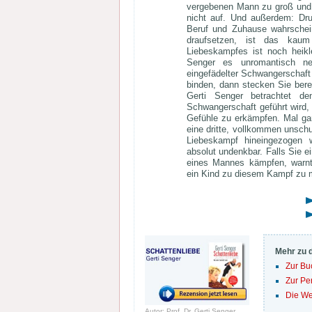
vergebenen Mann zu groß und
nicht auf. Und außerdem: Dru
Beruf und Zuhause wahrschei
draufsetzen, ist das kaum
Liebeskampfes ist noch heikl
Senger es unromantisch ne
eingefädelter Schwangerschaft
binden, dann stecken Sie berei
Gerti Senger betrachtet de
Schwangerschaft geführt wird,
Gefühle zu erkämpfen. Mal g
eine dritte, vollkommen unschu
Liebeskampf hineingezogen 
absolut undenkbar. Falls Sie e
eines Mannes kämpfen, warnt 
ein Kind zu diesem Kampf zu 
Mehr zu 
Zur Bu
Zur Pe
Die We
Autor: Prof. Dr. Gerti Senger