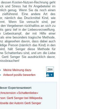
 dessen Kosten-Nutzen-Rechnung geht
ck und Stress hat Ihr Angebeteter im
nlich genug. Wenn Sie da noch einen
 zielführend. Eine andere Art des
er, nämlich das Druckmittel Kind, wie
nnt. Wenn Sie versucht sind, per
 den Vergebenen rückhaltlos an sich zu
ts ganz tief in der Liebesverzweiflung.
n Liebeskampf, der mit Hilfe einer
 als eine besonders tragische Methode,
anz abgesehen davon, dass dabei auch
ldige Person (nämlich das Kind) in den
wird, hält Senger diese Methode für
ine Schattenfaru sind, und um die Liebe
Gerti Senger Sie ausdrücklich davor,
missbrauchen!
284
Meine Meinung dazu
Antwort positiv bewerten
dieser Expertenantwort
chrezension »Schattenliebe«
rson: Gerti Senger bei Wikipedia
bseite der Autorin Gerti Senger