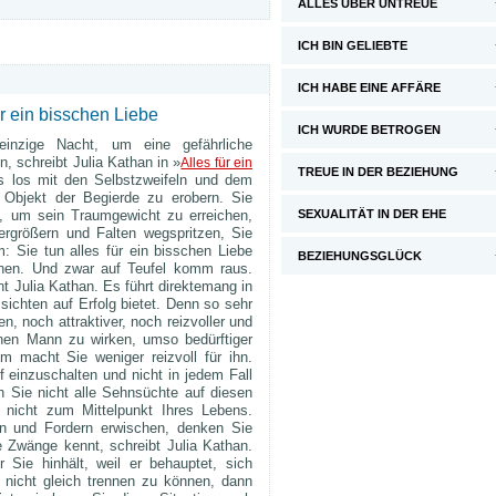
ALLES ÜBER UNTREUE
ICH BIN GELIEBTE
ICH HABE EINE AFFÄRE
ür ein bisschen Liebe
ICH WURDE BETROGEN
inzige Nacht, um eine gefährliche
n, schreibt Julia Kathan in »
Alles für ein
TREUE IN DER BEZIEHUNG
s los mit den Selbstzweifeln und dem
Objekt der Begierde zu erobern. Sie
t, um sein Traumgewicht zu erreichen,
SEXUALITÄT IN DER EHE
rgrößern und Falten wegspritzen, Sie
: Sie tun alles für ein bisschen Liebe
BEZIEHUNGSGLÜCK
hen. Und zwar auf Teufel komm raus.
t Julia Kathan. Es führt direktemang in
sichten auf Erfolg bietet. Denn so sehr
, noch attraktiver, noch reizvoller und
enen Mann zu wirken, umso bedürftiger
 macht Sie weniger reizvoll für ihn.
 einzuschalten und nicht in jedem Fall
n Sie nicht alle Sehnsüchte auf diesen
nicht zum Mittelpunkt Ihres Lebens.
n und Fordern erwischen, denken Sie
 Zwänge kennt, schreibt Julia Kathan.
r Sie hinhält, weil er behauptet, sich
nicht gleich trennen zu können, dann