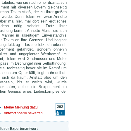
h tabulos, wie sie nach einer dramatisch
ment mit diversen Lovern gleichzeitig
rman Tekim stieß, der zu ihrer großen
wurde. Denn Tekim will zwar Annette
ber mal hier, mal dort sein erotisches
denn nötig scheint. Trotz ihrer
ordnung kommt Annette Meisl, die sich
Männer in allseitigem Einverständnis
mit Tekim an ihre Grenzen. Und beginnt
ngsfeldzug – bis sie letztlich erkennt,
eriment gefährdet, sondern ohnehin
ollter und ungeplanter Wettkampf im
nnt, Tekim wird Gradmesser und Motor
pass im Dschungel ihrer Selbstfindung.
isl rechtzeitig bevor sie im Kampf um
len zum Opfer fällt, liegt in ihr selbst.
 sich da kaum. Anstatt also um den
wenzeln, bis er weich wird, würde
er raten, selber ein Sexperiment zu
ichen Genuss eines Liebeskampfes der
292
Meine Meinung dazu
Antwort positiv bewerten
dieser Expertenantwort