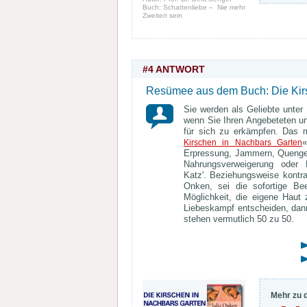
Buch: Schattenliebe – Nie mehr
Zweite/r sein
#4 ANTWORT
Resümee aus dem Buch: Die Kir
Sie werden als Geliebte unter
wenn Sie Ihren Angebeteten un
für sich zu erkämpfen. Das 
«
Kirschen in Nachbars Garten
Erpressung, Jammern, Quengel
Nahrungsverweigerung oder 
Katz'. Beziehungsweise kontrap
Onken, sei die sofortige Bee
Möglichkeit, die eigene Haut 
Liebeskampf entscheiden, dan
stehen vermutlich 50 zu 50.
Mehr zu 