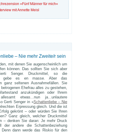
chrezension »Fünf Männer für mich«
terview mit Annette Meisl
liebe – Nie mehr Zweite/r sein
oden, mit denen Sie augenscheinlich um
en können. Das sollten Sie sich aber
erti Senger. Druckmittel, so die
gin, gebe es en masse. Aber das
in ganz seltenen Ausnahmefällen. Sie
 betrogenen Ehefrau alles zu gestehen,
artestand anzukündigen oder Ihrem
lesamt etwas...nun ja...unlautere
 Gerti Senger in »
Schattenliebe – Nie
elrechten Erpressung gleich. Und die ist
Erfolg gekrönt – oder würden Sie Ihren
nen? Ganz gleich, welcher Druckmittel
en – denken Sie daran: Je mehr Druck
l der andere die Schattenbeziehung
. Denn dann werde das Riskio für den