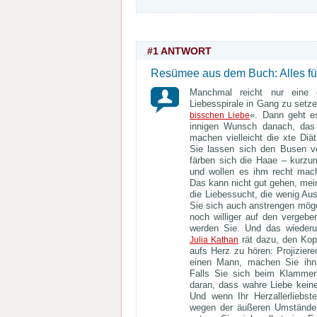
#1 ANTWORT
Resümee aus dem Buch:
Alles f
Manchmal reicht nur eine e
Liebesspirale in Gang zu setze
«. Dann geht e
bisschen Liebe
innigen Wunsch danach, das 
machen vielleicht die xte Diä
Sie lassen sich den Busen ve
färben sich die Haae – kurzum
und wollen es ihm recht mac
Das kann nicht gut gehen, mein
die Liebessucht, die wenig Aus
Sie sich auch anstrengen mögen
noch williger auf den vergeb
werden Sie. Und das wiederum
rät dazu, den Kopf
Julia Kathan
aufs Herz zu hören: Projiziere
einen Mann, machen Sie ihn 
Falls Sie sich beim Klammer
daran, dass wahre Liebe keine
Und wenn Ihr Herzallerliebste
wegen der äußeren Umstände 