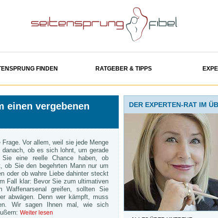
TENSPRUNG FINDEN
RATGEBER & TIPPS
EXP
m einen vergebenen
DER EXPERTEN-RAT IM Ü
e Frage. Vor allem, weil sie jede Menge
e danach, ob es sich lohnt, um gerade
Sie eine reelle Chance haben, ob
st, ob Sie den begehrten Mann nur um
n oder ob wahre Liebe dahinter steckt
em Fall klar: Bevor Sie zum ultimativen
Waffenarsenal greifen, sollten Sie
der abwägen. Denn wer kämpft, muss
ren. Wir sagen Ihnen mal, wie sich
äußern:
Weiter lesen