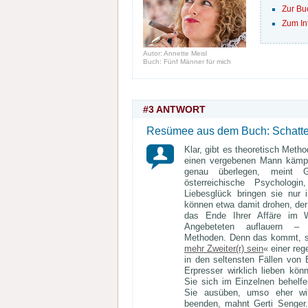
Zur Bu
Zum In
Autor: Annette Meisl
Buch: Fünf Männer für mich
#3 ANTWORT
Resümee aus dem Buch: Schatten
Klar, gibt es theoretisch Meth
einen vergebenen Mann kämpf
genau überlegen, meint G
österreichische Psycholo
Liebesglück bringen sie nur 
können etwa damit drohen, der
das Ende Ihrer Affäre im W
Angebeteten auflauern – al
Methoden. Denn das kommt, so
mehr Zweiter(r) sein
« einer reg
in den seltensten Fällen von 
Erpresser wirklich lieben kön
Sie sich im Einzelnen behelf
Sie ausüben, umso eher wil
beenden, mahnt Gerti Senger