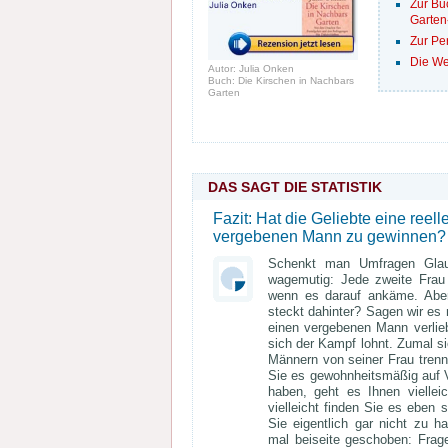
Zur Bu
Garten
Zur Pe
Die We
Autor: Julia Onken
Buch: Die Kirschen in Nachbars
Garten
DAS SAGT DIE STATISTIK
Fazit: Hat die Geliebte eine ree
vergebenen Mann zu gewinnen?
Schenkt man Umfragen Glau
wagemutig: Jede zweite Frau
wenn es darauf ankäme. Abe
steckt dahinter? Sagen wir es
einen vergebenen Mann verlieb
sich der Kampf lohnt. Zumal si
Männern von seiner Frau trennt
Sie es gewohnheitsmäßig auf V
haben, geht es Ihnen vielle
vielleicht finden Sie es eben 
Sie eigentlich gar nicht zu h
mal beiseite geschoben: Frage