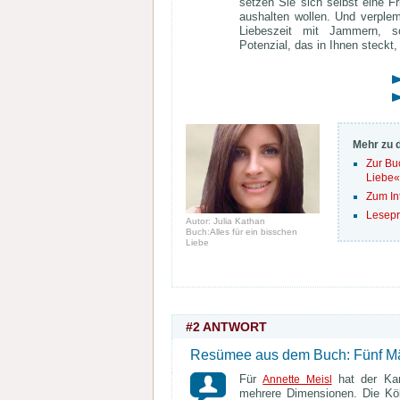
setzen Sie sich selbst eine Fr
aushalten wollen. Und verplem
Liebeszeit mit Jammern, 
Potenzial, das in Ihnen steckt,
Mehr zu 
Zur Bu
Liebe
«
Zum In
Lesepr
Autor: Julia Kathan
Buch:Alles für ein bisschen
Liebe
#2 ANTWORT
Resümee aus dem Buch:
Fünf M
Für
hat der Ka
Annette Meisl
mehrere Dimensionen. Die Köl