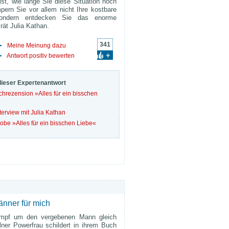
ist, wie lange Sie diese Situation noch
pern Sie vor allem nicht Ihre kostbare
sondern entdecken Sie das enorme
 rät Julia Kathan.
341
Meine Meinung dazu
Antwort positiv bewerten
dieser Expertenantwort
chrezension »
Alles für ein bisschen
terview mit Julia Kathan
obe »Alles für ein bisschen Liebe«
änner für mich
mpf um den vergebenen Mann gleich
ner Powerfrau schildert in ihrem Buch