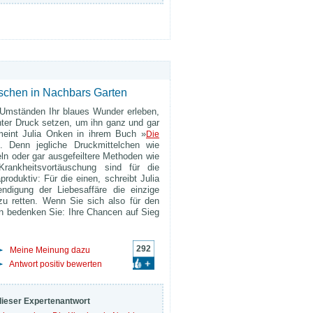
schen in Nachbars Garten
 Umständen Ihr blaues Wunder erleben,
ter Druck setzen, um ihn ganz und gar
meint Julia Onken in ihrem Buch »
Die
. Denn jegliche Druckmittelchen wie
n oder gar ausgefeiltere Methoden wie
Krankheitsvortäuschung sind für die
roduktiv: Für die einen, schreibt Julia
ndigung der Liebesaffäre die einzige
zu retten. Wenn Sie sich also für den
n bedenken Sie: Ihre Chancen auf Sieg
292
Meine Meinung dazu
Antwort positiv bewerten
dieser Expertenantwort