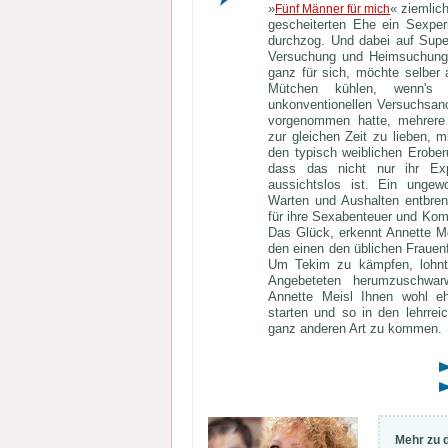
»
« ziemlic
Fünf Männer für mich
gescheiterten Ehe ein Sexperi
durchzog. Und dabei auf Supe
Versuchung und Heimsuchung 
ganz für sich, möchte selber a
Mütchen kühlen, wenn's 
unkonventionellen Versuchsan
vorgenommen hatte, mehrere 
zur gleichen Zeit zu lieben, 
den typisch weiblichen Eroberu
dass das nicht nur ihr Exp
aussichtslos ist. Ein ungew
Warten und Aushalten entbre
für ihre Sexabenteuer und Kom
Das Glück, erkennt Annette Me
den einen den üblichen Frauenfal
Um Tekim zu kämpfen, lohnt
Angebeteten herumzuschwar
Annette Meisl Ihnen wohl eh
starten und so in den lehrre
ganz anderen Art zu kommen.
Mehr zu 