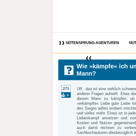
❱❱ SEITENSPRUNG-AGENTUREN
SEI
❰❰
Wie »kämpfe« ich u
Mann?
271
Uff...das ist eine wirklich schwer
anderer Fragen aufwirft. Etwa di
diesen Mann zu kämpfen, ob 
»erkämpfte« Liebe gute Liebe i
des Sieges willen erobern möchte
und vieles mehr. Eines ist in jed
Liebeskampf ansetzen und zum 
Kosten und Nutzen gegeneinan
auch damit rechnen zu verlie
Sachbuchautoren diesbezüglich 