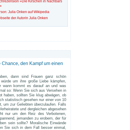
chrezension »Die Kirschen in Nachbars
«
rson: Julia Onken auf Wikipedia
bseite der Autorin Julia Onken
lle Chance, den Kampf um einen
ben, dann sind Frauen ganz schön
 würde um ihre große Liebe kämpfen,
r wann kommt es darauf an und was
 mal so: Wenn Sie sich aus Versehen in
t haben, sollten Sie klug abwägen, ob
ch statistisch gesehen nur einer von 10
, um zur Geliebten überzulaufen. Falls
erheiratete und dergleichen abgesehen
icht nur um den Reiz des Verbotenen,
spannend, jemanden zu erobern, der für
aben sein sollte? Moralische Einwände
n Sie sich in dem Fall besser einmal,