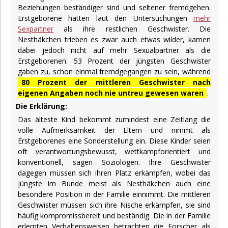
Beziehungen beständiger sind und seltener fremdgehen.
Erstgeborene hatten laut den Untersuchungen
mehr
Sexpartner
als ihre restlichen Geschwister. Die
Nesthäkchen trieben es zwar auch etwas wilder, kamen
dabei jedoch nicht auf mehr Sexualpartner als die
Erstgeborenen. 53 Prozent der jüngsten Geschwister
gaben zu, schon einmal fremdgegangen zu sein, während
80 Prozent der mittleren Geschwister nach
eigenen Angaben noch nie untreu gewesen waren
.
Die Erklärung:
Das älteste Kind bekommt zumindest eine Zeitlang die
volle Aufmerksamkeit der Eltern und nimmt als
Erstgeborenes eine Sonderstellung ein. Diese Kinder seien
oft verantwortungsbewusst, wettkampforientiert und
konventionell, sagen Soziologen. Ihre Geschwister
dagegen müssen sich ihren Platz erkämpfen, wobei das
jüngste im Bunde meist als Nesthäkchen auch eine
besondere Position in der Familie einnimmt. Die mittleren
Geschwister müssen sich ihre Nische erkämpfen, sie sind
häufig kompromissbereit und beständig. Die in der Familie
erlernten Verhaltensweisen betrachten die Forscher als