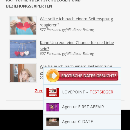
BEZIEHUNGSEXPERTEN
Wie sollte ich nach einem Seitensprung
reagieren?
577 Personen gefällt dieser Beitrag
Kann Untreue eine Chance für die Liebe
sein?
607 Personen gefällt dieser Beitrag
Wie baue ich nach einem Seitensprung
wieder Vertrauen auf?
519 Personen gefällt dieser Beitrag
Zum Beziehungs-Kompendium
LOVEPOINT –
TESTSIEGER
Agentur FIRST AFFAIR
Agentur C-DATE