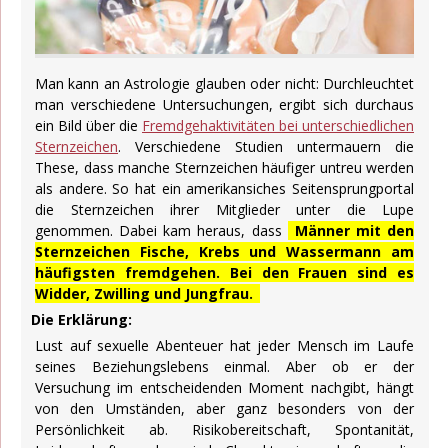
Man kann an Astrologie glauben oder nicht: Durchleuchtet
man verschiedene Untersuchungen, ergibt sich durchaus
ein Bild über die
Fremdgehaktivitäten bei unterschiedlichen
Sternzeichen
. Verschiedene Studien untermauern die
These, dass manche Sternzeichen häufiger untreu werden
als andere. So hat ein amerikansiches Seitensprungportal
die Sternzeichen ihrer Mitglieder unter die Lupe
genommen. Dabei kam heraus, dass
Männer mit den
Sternzeichen Fische, Krebs und Wassermann am
häufigsten fremdgehen. Bei den Frauen sind es
Widder, Zwilling und Jungfrau.
Die Erklärung:
Lust auf sexuelle Abenteuer hat jeder Mensch im Laufe
seines Beziehungslebens einmal. Aber ob er der
Versuchung im entscheidenden Moment nachgibt, hängt
von den Umständen, aber ganz besonders von der
Persönlichkeit ab. Risikobereitschaft, Spontanität,