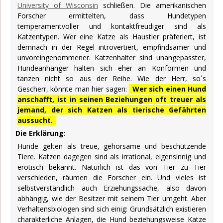
University of Wisconsin
schließen. Die amerikanischen
Forscher ermittelten, dass Hundetypen
temperamentvoller und kontaktfreudiger sind als
Katzentypen. Wer eine Katze als Haustier präferiert, ist
demnach in der Regel introvertiert, empfindsamer und
unvoreingenommener. Katzenhalter sind unangepasster,
Hundeanhänger halten sich eher an Konformen und
tanzen nicht so aus der Reihe. Wie der Herr, so´s
Gescherr, könnte man hier sagen:
Wer sich einen Hund
anschafft, ist in seinen Beziehungen oft treuer als
jemand, der sich Katzen als tierische Gefährten
aussucht.
Die Erklärung:
Hunde gelten als treue, gehorsame und beschützende
Tiere. Katzen dagegen sind als irrational, eigensinnig und
erotisch bekannt. Natürlich ist das von Tier zu Tier
verschieden, räumen die Forscher ein. Und vieles ist
selbstverständlich auch Erziehungssache, also davon
abhängig, wie der Besitzer mit seinem Tier umgeht. Aber
Verhaltensbiologen sind sich einig: Grundsätzlich existieren
charakterliche Anlagen, die Hund beziehungsweise Katze