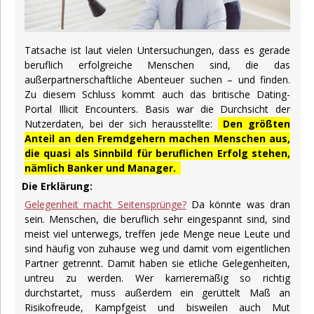
Tatsache ist laut vielen Untersuchungen, dass es gerade
beruflich erfolgreiche Menschen sind, die das
außerpartnerschaftliche Abenteuer suchen – und finden.
Zu diesem Schluss kommt auch das britische Dating-
Portal Illicit Encounters. Basis war die Durchsicht der
Nutzerdaten, bei der sich herausstellte:
Den größten
Anteil an den Fremdgehern machen Menschen aus,
die quasi als Sinnbild für beruflichen Erfolg stehen,
nämlich Banker und Manager.
Die Erklärung:
Gelegenheit macht Seitensprünge?
Da könnte was dran
sein. Menschen, die beruflich sehr eingespannt sind, sind
meist viel unterwegs, treffen jede Menge neue Leute und
sind häufig von zuhause weg und damit vom eigentlichen
Partner getrennt. Damit haben sie etliche Gelegenheiten,
untreu zu werden. Wer karrieremäßig so richtig
durchstartet, muss außerdem ein gerüttelt Maß an
Risikofreude, Kampfgeist und bisweilen auch Mut