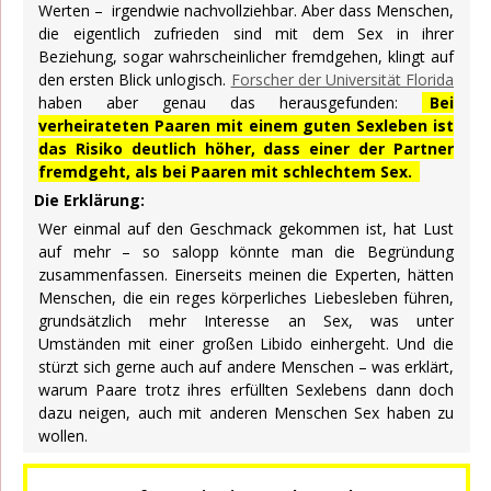
Werten – irgendwie nachvollziehbar. Aber dass Menschen,
die eigentlich zufrieden sind mit dem Sex in ihrer
Beziehung, sogar wahrscheinlicher fremdgehen, klingt auf
den ersten Blick unlogisch.
Forscher der Universität Florida
haben aber genau das herausgefunden:
Bei
verheirateten Paaren mit einem guten Sexleben ist
das Risiko deutlich höher, dass einer der Partner
fremdgeht, als bei Paaren mit schlechtem Sex.
Die Erklärung:
Wer einmal auf den Geschmack gekommen ist, hat Lust
auf mehr – so salopp könnte man die Begründung
zusammenfassen. Einerseits meinen die Experten, hätten
Menschen, die ein reges körperliches Liebesleben führen,
grundsätzlich mehr Interesse an Sex, was unter
Umständen mit einer großen Libido einhergeht. Und die
stürzt sich gerne auch auf andere Menschen – was erklärt,
warum Paare trotz ihres erfüllten Sexlebens dann doch
dazu neigen, auch mit anderen Menschen Sex haben zu
wollen.