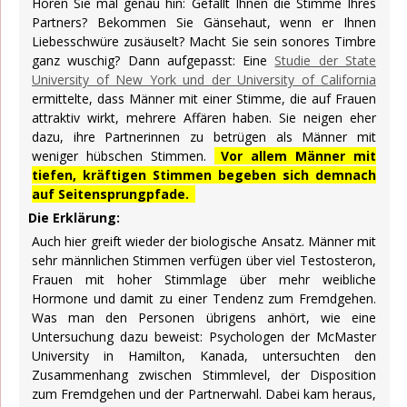
Hören Sie mal genau hin: Gefällt Ihnen die Stimme Ihres
Partners? Bekommen Sie Gänsehaut, wenn er Ihnen
Liebesschwüre zusäuselt? Macht Sie sein sonores Timbre
ganz wuschig? Dann aufgepasst: Eine
Studie der State
University of New York und der University of California
ermittelte, dass Männer mit einer Stimme, die auf Frauen
attraktiv wirkt, mehrere Affären haben. Sie neigen eher
dazu, ihre Partnerinnen zu betrügen als Männer mit
weniger hübschen Stimmen.
Vor allem Männer mit
tiefen, kräftigen Stimmen begeben sich demnach
auf Seitensprungpfade.
Die Erklärung:
Auch hier greift wieder der biologische Ansatz. Männer mit
sehr männlichen Stimmen verfügen über viel Testosteron,
Frauen mit hoher Stimmlage über mehr weibliche
Hormone und damit zu einer Tendenz zum Fremdgehen.
Was man den Personen übrigens anhört, wie eine
Untersuchung dazu beweist: Psychologen der McMaster
University in Hamilton, Kanada, untersuchten den
Zusammenhang zwischen Stimmlevel, der Disposition
zum Fremdgehen und der Partnerwahl. Dabei kam heraus,