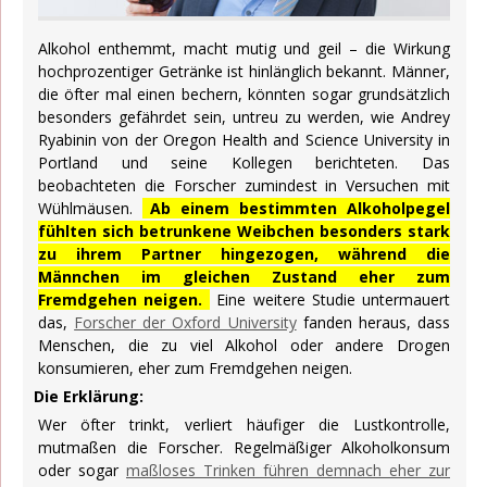
Alkohol enthemmt, macht mutig und geil – die Wirkung
hochprozentiger Getränke ist hinlänglich bekannt. Männer,
die öfter mal einen bechern, könnten sogar grundsätzlich
besonders gefährdet sein, untreu zu werden, wie Andrey
Ryabinin von der Oregon Health and Science University in
Portland und seine Kollegen berichteten. Das
beobachteten die Forscher zumindest in Versuchen mit
Wühlmäusen.
Ab einem bestimmten Alkoholpegel
fühlten sich betrunkene Weibchen besonders stark
zu ihrem Partner hingezogen, während die
Männchen im gleichen Zustand eher zum
Fremdgehen neigen.
Eine weitere Studie untermauert
das,
Forscher der Oxford University
fanden heraus, dass
Menschen, die zu viel Alkohol oder andere Drogen
konsumieren, eher zum Fremdgehen neigen.
Die Erklärung:
Wer öfter trinkt, verliert häufiger die Lustkontrolle,
mutmaßen die Forscher. Regelmäßiger Alkoholkonsum
oder sogar
maßloses Trinken führen demnach eher zur