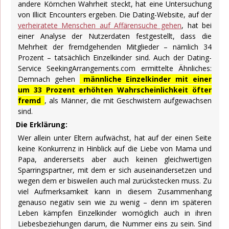
andere Körnchen Wahrheit steckt, hat eine Untersuchung
von Illicit Encounters ergeben. Die Dating-Website, auf der
verheiratete Menschen auf Affärensuche gehen
, hat bei
einer Analyse der Nutzerdaten festgestellt, dass die
Mehrheit der fremdgehenden Mitglieder – nämlich 34
Prozent – tatsächlich Einzelkinder sind. Auch der Dating-
Service SeekingArrangements.com ermittelte Ähnliches:
Demnach gehen
männliche Einzelkinder mit einer
um 33 Prozent erhöhten Wahrscheinlichkeit öfter
fremd
, als Männer, die mit Geschwistern aufgewachsen
sind.
Die Erklärung:
Wer allein unter Eltern aufwächst, hat auf der einen Seite
keine Konkurrenz in Hinblick auf die Liebe von Mama und
Papa, andererseits aber auch keinen gleichwertigen
Sparringspartner, mit dem er sich auseinandersetzen und
wegen dem er bisweilen auch mal zurückstecken muss. Zu
viel Aufmerksamkeit kann in diesem Zusammenhang
genauso negativ sein wie zu wenig – denn im späteren
Leben kämpfen Einzelkinder womöglich auch in ihren
Liebesbeziehungen darum, die Nummer eins zu sein. Sind