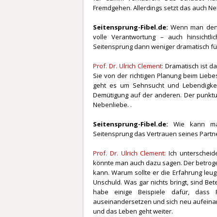
Fremdgehen. Allerdings setzt das auch N
Seitensprung-Fibel.de:
Wenn man den L
volle Verantwortung – auch hinsichtl
Seitensprung dann weniger dramatisch für 
Prof. Dr. Ulrich Clement:
Dramatisch ist d
Sie von der richtigen Planung beim Liebes
geht es um Sehnsucht und Lebendigkei
Demütigung auf der anderen. Der punktue
Nebenliebe. .
Seitensprung-Fibel.de:
Wie kann ma
Seitensprung das Vertrauen seines Partn
Prof. Dr. Ulrich Clement:
Ich unterschei
könnte man auch dazu sagen. Der betroge
kann. Warum sollte er die Erfahrung leug
Unschuld. Was gar nichts bringt, sind B
habe einige Beispiele dafür, dass 
auseinandersetzen und sich neu aufeinan
und das Leben geht weiter.