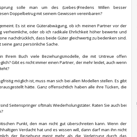
nsprung solle man um des (Liebes-)Friedens Willen besser
diesen Doppelbetrug mit seinem Gewissen vereinbaren?
 gemeint. Es ist eine Güterabwägung, ob ich meinen Partner vor der
 verheimliche, oder ob ich radikale Ehrlichkeit höher bewerte und
one nachdrücklich, dass beide Güter gleichwertig zu bedenken sind.
st seine ganz persönliche Sache.
 in Ihrem Buch viele Beziehungsmodelle, die mit Untreue offen
glich? Gibt es nicht immer einen Partner, der mehr leidet, auch wenn
teht?
gfristig möglich ist, muss man sich bei allen Modellen stellen. Es gibt
erausgestellt hätte. Ganz offensichtlich haben alle ihre Tücken, die
 sind Seitenspringer oftmals Wiederholungstäter. Raten Sie auch bei
n?
ritischen Punkt, den man nicht gut überschreiten kann. Wenn der
haltigen Verdacht hat und es wissen will, dann darf man ihn nicht
lich der Beziehung meist mehr als die Verletzung durch das