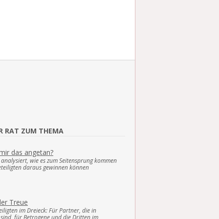
ER RAT ZUM THEMA
mir das angetan?
k analysiert, wie es zum Seitensprung kommen
eteiligten daraus gewinnen können
er Treue
eiligten im Dreieck: Für Partner, die in
sind, für Betrogene und die Dritten im