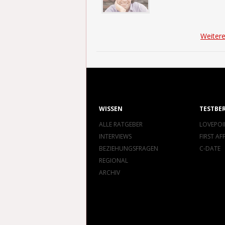
Weitere
WISSEN
TESTBE
ALLE RATGEBER
LOVEPOI
INTERVIEWS
FIRST AF
BEZIEHUNGSFRAGEN
C-DATE
REGIONAL
ARCHIV