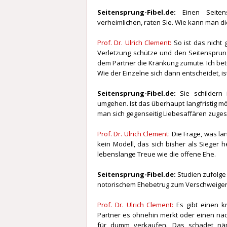
Seitensprung-Fibel.de:
Einen Seite
verheimlichen, raten Sie. Wie kann man 
Prof. Dr. Ulrich Clement:
So ist das nicht
Verletzung schütze und den Seitensprung
dem Partner die Kränkung zumute. Ich bet
Wie der Einzelne sich dann entscheidet, i
Seitensprung-Fibel.de:
Sie schildern
umgehen. Ist das überhaupt langfristig mö
man sich gegenseitig Liebesaffären zuges
Prof. Dr. Ulrich Clement:
Die Frage, was lan
kein Modell, das sich bisher als Sieger h
lebenslange Treue wie die offene Ehe.
Seitensprung-Fibel.de:
Studien zufolge
notorischem Ehebetrug zum Verschweige
Prof. Dr. Ulrich Clement:
Es gibt einen k
Partner es ohnehin merkt oder einen nach
für dumm verkaufen. Das schadet näm