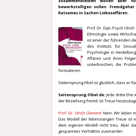
zusammenbleiben wollen aber ni
bewerkstelligen sollen. Fremdgeher
Ratsames in Sachen Liebesaffären.
Prof. Dr. Dipl.-Psych Ulri
Ethnologie sowie Wirtsch
ist einer der führenden 
des Instituts für Sexua
Psychologie in Heidelberg
Affären und ihren Folge
unterbrechen, die Prob
formulieren.
Seitensprung-Fibel ist glücklich, dass er f
Seitensprung-Fibel.de:
Jede dritte Ehe
der Beziehung fremd: Ist Treue heutzutag
Prof. Dr. Ulrich Clement:
Nein. Wir leben i
Das Modell der lebenslangen Treue ist 
dem eigenen Modell nicht treu. Aber da
gespanntes Verhältnis zueinander.