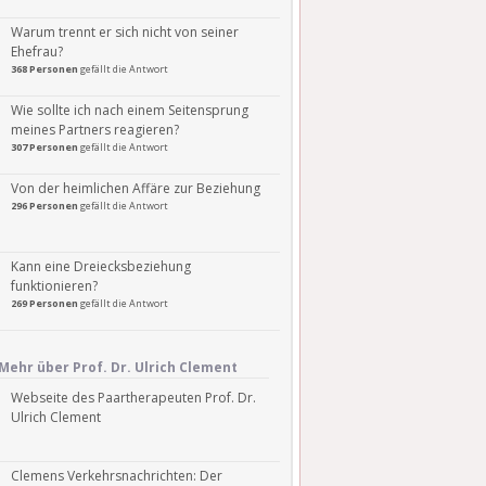
Warum trennt er sich nicht von seiner
Ehefrau?
368 Personen
gefällt die Antwort
Wie sollte ich nach einem Seitensprung
meines Partners reagieren?
307 Personen
gefällt die Antwort
Von der heimlichen Affäre zur Beziehung
296 Personen
gefällt die Antwort
Kann eine Dreiecksbeziehung
funktionieren?
269 Personen
gefällt die Antwort
Mehr über Prof. Dr. Ulrich Clement
Webseite des Paartherapeuten Prof. Dr.
Ulrich Clement
Clemens Verkehrsnachrichten: Der