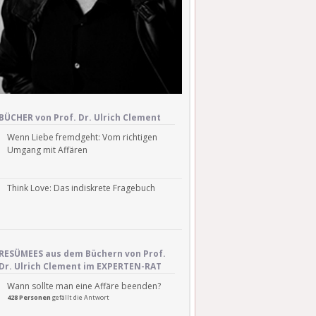
BÜCHER von Prof. Dr. Ulrich Clement
Wenn Liebe fremdgeht: Vom richtigen
Umgang mit Affären
Think Love: Das indiskrete Fragebuch
RESÜMEES aus dem Büchern von Prof.
Dr. Ulrich Clement im EXPERTEN-RAT
Wann sollte man eine Affäre beenden?
428 Personen
gefällt die Antwort