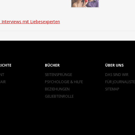
 Interviews mit Liebesexperten
RICHTE
BÜCHER
ÜBER UNS
NT
SEITENSPRÜNGE
DAS SIND WIR
FAIR
PSYCHOLOGIE & HILFE
FÜR JOURNALIST
BEZIEHUNGEN
SITEMAP
GELIEBTENROLLE