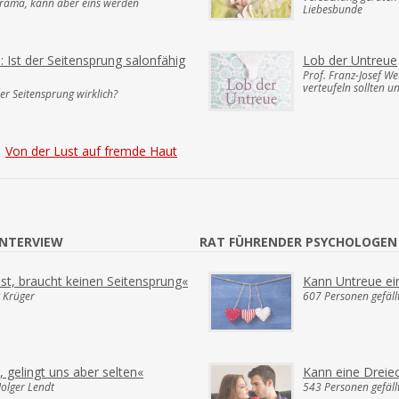
 Drama, kann aber eins werden
Liebesbunde
Ist der Seitensprung salonfähig
Lob der Untreue
Prof. Franz-Josef We
verteufeln sollten u
der Seitensprung wirklich?
Von der Lust auf fremde Haut
INTERVIEW
RAT FÜHRENDER PSYCHOLOGEN
 ist, braucht keinen Seitensprung«
Kann Untreue ein
g Krüger
607 Personen gefällt
, gelingt uns aber selten«
Kann eine Dreie
Holger Lendt
543 Personen gefällt