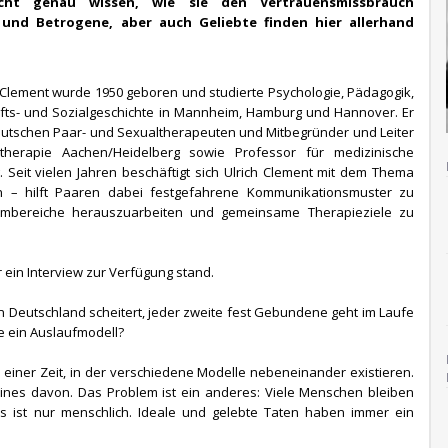
cht genau wissen, wie sie den Vertrauensmissbrauch
 und Betrogene, aber auch Geliebte finden hier allerhand
ch Clement wurde 1950 geboren und studierte Psychologie, Pädagogik,
afts- und Sozialgeschichte in Mannheim, Hamburg und Hannover. Er
deutschen Paar- und Sexualtherapeuten und Mitbegründer und Leiter
ltherapie Aachen/Heidelberg sowie Professor für medizinische
. Seit vielen Jahren beschäftigt sich Ulrich Clement mit dem Thema
n – hilft Paaren dabei festgefahrene Kommunikationsmuster zu
lembereiche herauszuarbeiten und gemeinsame Therapieziele zu
ür ein Interview zur Verfügung stand.
 in Deutschland scheitert, jeder zweite fest Gebundene geht im Laufe
e ein Auslaufmodell?
n einer Zeit, in der verschiedene Modelle nebeneinander existieren.
eines davon. Das Problem ist ein anderes: Viele Menschen bleiben
s ist nur menschlich. Ideale und gelebte Taten haben immer ein