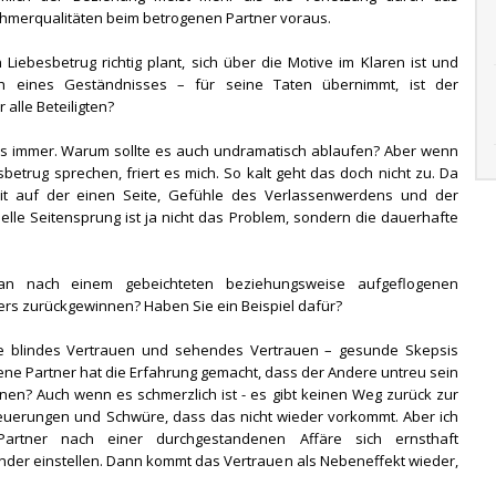
ehmerqualitäten beim betrogenen Partner voraus.
iebesbetrug richtig plant, sich über die Motive im Klaren ist und
ich eines Geständnisses – für seine Taten übernimmt, ist der
alle Beteiligten?
as immer. Warum sollte es auch undramatisch ablaufen? Aber wenn
betrug sprechen, friert es mich. So kalt geht das doch nicht zu. Da
t auf der einen Seite, Gefühle des Verlassenwerdens und der
lle Seitensprung ist ja nicht das Problem, sondern die dauerhafte
n nach einem gebeichteten beziehungsweise aufgeflogenen
ers zurückgewinnen? Haben Sie ein Beispiel dafür?
de blindes Vertrauen und sehendes Vertrauen – gesunde Skepsis
ne Partner hat die Erfahrung gemacht, dass der Andere untreu sein
nen? Auch wenn es schmerzlich ist - es gibt keinen Weg zurück zur
eteuerungen und Schwüre, dass das nicht wieder vorkommt. Aber ich
Partner nach einer durchgestandenen Affäre sich ernsthaft
der einstellen. Dann kommt das Vertrauen als Nebeneffekt wieder,