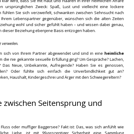
lar wird, dass Sie mit Haut und Haaren in Ihrer heimlichen Affäre
ren ursprünglichen Zweck: Spaß, Lust und vielleicht eine lockere
n fühlen Sie sich verzweifelt, schwanken zwischen Sehnsucht nach
 Ihrem Lebenspartner gegenüber, wünschen sich die alten Zeiten
beziehung wohl und sicher gefühlt haben – und wissen dabei genau,
lten dieser Beziehung ebenjene Basis entzogen haben.
z verweilen.
n sich von Ihrem Partner abgewendet und sind in eine
heimliche
um die nie gekannte sexuelle Erfüllung ging? Um Gespräche? Lachen,
t? Das Neue, Unbekannte, Aufregende? Haben Sie es genossen,
n? Oder fühlte sich einfach die Unverbindlichkeit gut an?
n, Haushalt, Kindergeschrei und Ärger mit den Schwiegereltern?
e zwischen Seitensprung und
 Fluss oder muffiger Baggersee? Fakt ist: Das, was sich anfühlt wie
liche Liebe, ist mit 99-prozentiger Sicherheit eine Sammlung