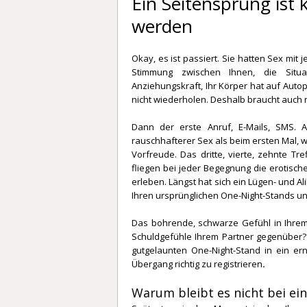
Ein Seitensprung ist
werden
Okay, es ist passiert. Sie hatten Sex mit 
Stimmung zwischen Ihnen, die Situat
Anziehungskraft, Ihr Körper hat auf Autopi
nicht wiederholen. Deshalb braucht auch n
Dann der erste Anruf, E-Mails, SMS. A
rauschhafterer Sex als beim ersten Mal, 
Vorfreude. Das dritte, vierte, zehnte Tr
fliegen bei jeder Begegnung die erotisch
erleben. Längst hat sich ein Lügen- und Al
Ihren ursprünglichen One-Night-Stands un
Das bohrende, schwarze Gefühl in Ihrem 
Schuldgefühle Ihrem Partner gegenüber? N
gutgelaunten One-Night-Stand in ein er
Übergang richtig zu registrieren
.
Warum bleibt es nicht bei ei