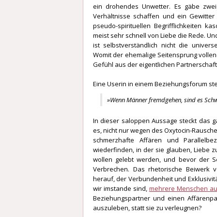
ein drohendes Unwetter. Es gäbe zwei 
Verhältnisse schaffen und ein Gewitter 
pseudo-spirituellen Begrifflichkeiten 
meist sehr schnell von Liebe die Rede. Un
ist selbstverständlich nicht die univers
Womit der ehemalige Seitensprung volle
Gefühl aus der eigentlichen Partnerschaft
Eine Userin in einem Beziehungsforum stell
»Wenn Männer fremdgehen, sind es Schwe
In dieser saloppen Aussage steckt das 
es, nicht nur wegen des Oxytocin-Rausche
schmerzhafte Affären und Parallelbe
wiederfinden, in der sie glauben, Liebe
wollen gelebt werden, und bevor der S
Verbrechen. Das rhetorische Beiwerk 
herauf, der Verbundenheit und Exklusivität
wir imstande sind,
mehrere Menschen aufr
Beziehungspartner und einen Affärenpart
auszuleben, statt sie zu verleugnen?