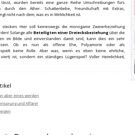
 lässt, wurden bereits eine ganze Reihe Umschreibungen fürs
durch den Äther. Schattenliebe, Freundschaft mit Extras,
t nicht nach dem, was es in Wirklichkeit ist.
r stecken. Hier soll keineswegs die monogame Zweierbeziehung
rden! Solange alle
Beteiligten einer Dreiecksbeziehung
über die
en im Bilde und einverstanden damit sind, kann dies ein sehr
ll sein. Ob es nun als offene Ehe, Polyamorie oder als
spielt keine Rolle. Aber was, wenn es eben keine ehrliche,
viert) ist, sondern ein ständiges Lügenspiel? Voller Heimlichkeit,
tikel
ann aber eines werden
ensprung und Affäre!
eigen