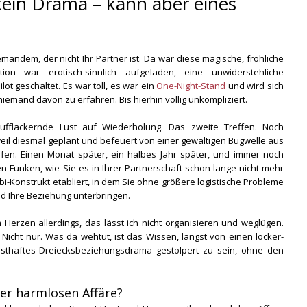
 kein Drama – kann aber eines
jemandem, der nicht Ihr Partner ist. Da war diese magische, fröhliche
ion war erotisch-sinnlich aufgeladen, eine unwiderstehliche
lot geschaltet. Es war toll, es war ein
One-Night-Stand
und wird sich
iemand davon zu erfahren. Bis hierhin völlig unkompliziert.
ufflackernde Lust auf Wiederholung. Das zweite Treffen. Noch
weil diesmal geplant und befeuert von einer gewaltigen Bugwelle aus
effen. Einen Monat später, ein halbes Jahr später, und immer noch
en Funken, wie Sie es in Ihrer Partnerschaft schon lange nicht mehr
ibi-Konstrukt etabliert, in dem Sie ohne größere logistische Probleme
d Ihre Beziehung unterbringen.
Herzen allerdings, das lässt ich nicht organisieren und weglügen.
icht nur. Was da wehtut, ist das Wissen, längst von einen locker-
nsthaftes Dreiecksbeziehungsdrama gestolpert zu sein, ohne den
ner harmlosen Affäre?