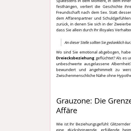
Spätestens in dem Moment, in dem Ihnen k
festhängen, verliert die Geschichte ih
Freundschaft nach dem Sex. Statt desse
dem Affärenpartner und Schuldgefühlen
zurück, in denen Sie sich in der Zweier
dass Sie allein durch Ihr illoyales Verha
An dieser Stelle sollten Sie gedanklich kur
Wo sind Sie emotional abgebogen, habe
Dreiecksbeziehung
geflüchtet? Als es 
unbeschwerte ausgelassene Albernhei
bewundert und angehimmelt zu werde
Zwischenmenschliche Nähe ohne Hypotheke
Grauzone: Die Grenz
Affäre
Wie ist Ihr Beziehungsgefühl: Glitzernder
eine glücksbringende, erfüllende heim