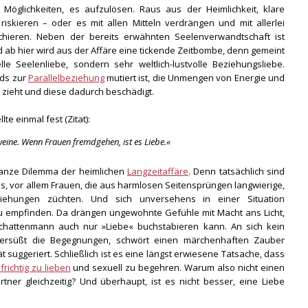
Möglichkeiten, es aufzulösen. Raus aus der Heimlichkeit, klare
riskieren – oder es mit allen Mitteln verdrängen und mit allerlei
kaschieren. Neben der bereits erwähnten Seelenverwandtschaft ist
d ab hier wird aus der Affäre eine tickende Zeitbombe, denn gemeint
elle Seelenliebe, sondern sehr weltlich-lustvolle Beziehungsliebe.
nds zur
Parallelbeziehung
mutiert ist, die Unmengen von Energie und
 zieht und diese dadurch beschädigt.
te einmal fest (Zitat):
ine. Wenn Frauen fremdgehen, ist es Liebe.«
ganze Dilemma der heimlichen
Langzeitaffäre
. Denn tatsächlich sind
s, vor allem Frauen, die aus harmlosen Seitensprüngen langwierige,
ziehungen züchten. Und sich unversehens in einer Situation
 zu empfinden. Da drängen ungewohnte Gefühle mit Macht ans Licht,
chattenmann auch nur »Liebe« buchstabieren kann. An sich kein
versüßt die Begegnungen, schwört einen märchenhaften Zauber
 suggeriert. Schließlich ist es eine längst erwiesene Tatsache, dass
ichtig zu lieben
und sexuell zu begehren. Warum also nicht einen
ner gleichzeitig? Und überhaupt, ist es nicht besser, eine Liebe