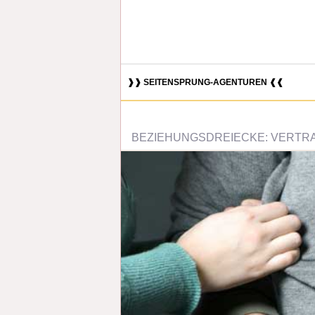
❱❱ SEITENSPRUNG-AGENTUREN ❰❰
BEZIEHUNGSDREIECKE: VERTRA