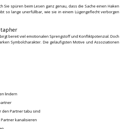
och Sie spüren beim Lesen ganz genau, dass die Sache einen Haken
eibt so lange unerfüllbar, wie sie in einem Lügengeflecht verborgen
etapher
birgt bereit viel emotionalen Sprengstoff und Konfliktpotenzial. Doch
tarken Symbolcharakter. Die geläufigsten Motive und Assoziationen
en lindern
artner
r den Partner tabu sind
Partner kanalisieren
en