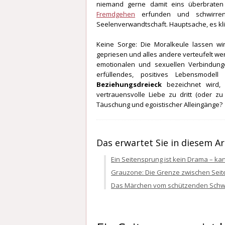
niemand gerne damit eins überbraten
Fremdgehen
erfunden und schwirren 
Seelenverwandtschaft. Hauptsache, es kling
Keine Sorge: Die Moralkeule lassen wi
gepriesen und alles andere verteufelt we
emotionalen und sexuellen Verbindung
erfüllendes, positives Lebensmode
Beziehungsdreieck
bezeichnet wird, 
vertrauensvolle Liebe zu dritt (oder zu 
Täuschung und egoistischer Alleingänge?
Das erwartet Sie in diesem Ar
Ein Seitensprung ist kein Drama – k
Grauzone: Die Grenze zwischen Seit
Das Märchen vom schützenden Schw