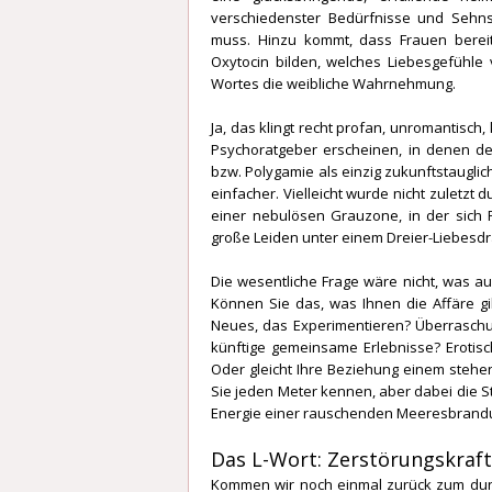
verschiedenster Bedürfnisse und Sehnsü
muss. Hinzu kommt, dass Frauen bere
Oxytocin bilden, welches Liebesgefühle
Wortes die weibliche Wahrnehmung.
Ja, das klingt recht profan, unromantisch
Psychoratgeber erscheinen, in denen 
bzw. Polygamie als einzig zukunftstaugli
einfacher. Vielleicht wurde nicht zuletz
einer nebulösen Grauzone, in der sich 
große Leiden unter einem Dreier-Liebesdr
Die wesentliche Frage wäre nicht, was a
Können Sie das, was Ihnen die Affäre gib
Neues, das Experimentieren? Überraschu
künftige gemeinsame Erlebnisse? Erotis
Oder gleicht Ihre Beziehung einem steh
Sie jeden Meter kennen, aber dabei die S
Energie einer rauschenden Meeresbrand
Das L-Wort: Zerstörungskraf
Kommen wir noch einmal zurück zum dunk