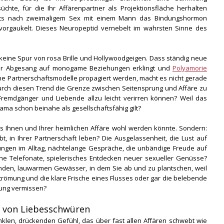
chte, für die Ihr Affärenpartner als Projektionsfläche herhalten
its nach zweimaligem Sex mit einem Mann das Bindungshormon
 vorgaukelt. Dieses Neuropeptid vernebelt im wahrsten Sinne des
, keine Spur von rosa Brille und Hollywoodgeigen. Dass ständig neue
der Abgesang auf monogame Beziehungen erklingt und
Polyamorie
che Partnerschaftsmodelle propagiert werden, macht es nicht gerade
t durch diesen Trend die Grenze zwischen Seitensprung und Affäre zu
Fremdgänger und Liebende allzu leicht verirren können? Weil das
ama schon beinahe als gesellschaftsfähig gilt?
us Ihnen und Ihrer heimlichen Affäre wohl werden könnte. Sondern:
t, in Ihrer Partnerschaft leben? Die Ausgelassenheit, die Lust auf
ngen im Alltag, nächtelange Gespräche, die unbändige Freude auf
che Telefonate, spielerisches Entdecken neuer sexueller Genüsse?
enden, lauwarmen Gewässer, in dem Sie ab und zu plantschen, weil
trömung und die klare Frische eines Flusses oder gar die belebende
ung vermissen?
t von Liebesschwüren
len, drückenden Gefühl, das über fast allen Affären schwebt wie