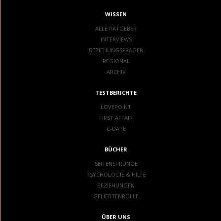
WISSEN
ALLE RATGEBER
INTERVIEWS
BEZIEHUNGSFRAGEN
REGIONAL
ARCHIV
TESTBERICHTE
LOVEPOINT
FIRST AFFAIR
C-DATE
BÜCHER
SEITENSPRÜNGE
PSYCHOLOGIE & HILFE
BEZIEHUNGEN
GELIEBTENROLLE
ÜBER UNS