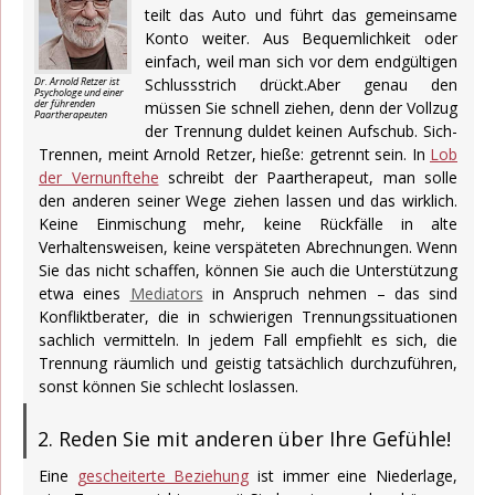
teilt das Auto und führt das gemeinsame
Konto weiter. Aus Bequemlichkeit oder
einfach, weil man sich vor dem endgültigen
Schlussstrich drückt.Aber genau den
Dr. Arnold Retzer ist
Psychologe und einer
der führenden
müssen Sie schnell ziehen, denn der Vollzug
Paartherapeuten
der Trennung duldet keinen Aufschub. Sich-
Trennen, meint Arnold Retzer, hieße: getrennt sein. In
Lob
der Vernunftehe
schreibt der Paartherapeut, man solle
den anderen seiner Wege ziehen lassen und das wirklich.
Keine Einmischung mehr, keine Rückfälle in alte
Verhaltensweisen, keine verspäteten Abrechnungen. Wenn
Sie das nicht schaffen, können Sie auch die Unterstützung
etwa eines
Mediators
in Anspruch nehmen – das sind
Konfliktberater, die in schwierigen Trennungssituationen
sachlich vermitteln. In jedem Fall empfiehlt es sich, die
Trennung räumlich und geistig tatsächlich durchzuführen,
sonst können Sie schlecht loslassen.
2. Reden Sie mit anderen über Ihre Gefühle!
Eine
gescheiterte Beziehung
ist immer eine Niederlage,