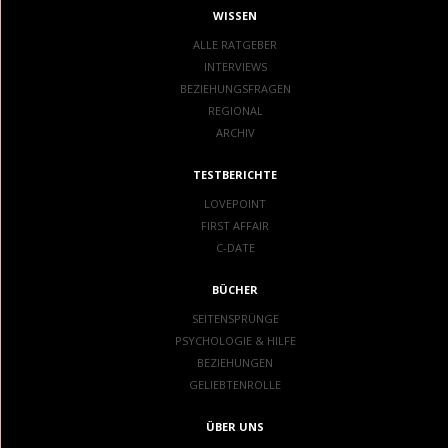
WISSEN
ALLE RATGEBER
INTERVIEWS
BEZIEHUNGSFRAGEN
REGIONAL
ARCHIV
TESTBERICHTE
LOVEPOINT
FIRST AFFAIR
C-DATE
BÜCHER
SEITENSPRÜNGE
PSYCHOLOGIE & HILFE
BEZIEHUNGEN
GELIEBTENROLLE
ÜBER UNS