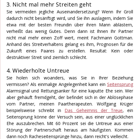
3. Nicht mal mehr Streiten geht
Sie vermeiden jegliche Auseinandersetzung? Wenn Ihr Groll
dadurch nicht besänftigt wird, und Sie ihn auslagern, indem Sie
etwa mit der besten Freundin über ihren Mann ablästern,
verheißt das wenig Gutes. Denn dann ist Ihnen Ihr Partner
nicht mal mehr einen Zoff wert, meint Fachmann Gottman.
Anhand des Streitverhaltens gelang es ihm, Prognosen für die
Zukunft eines Paares zu erstellen. Resultat: Kein oder
destruktiver Streit sind ziemlich schlecht.
4. Wiederholte Untreue
Sie holen sich woanders, was Sie in Ihrer Beziehung
vermissen? Als einmalige Angelegenheit kann ein
Seitensprung
Alarmsignal und Rettungsanker für eine kaputte Ehe sein. Wer
aber gehäuft fremdgeht, der befindet sich in der Ablösephase
vom Partner, meinen Paartherapeuten. Wolfgang Krüger
beispielsweise schreibt in
Das Geheimnis der Treue
, ein
Seitensprung könne der Versuch sein, aus einer unglücklichen
Ehe auszubrechen. Mit 60 Prozent sei die Untreue aus einer
Störung der Partnerschaft heraus am häufigsten. Kommen
dann noch Racheseitensprünge hinzu, dann reicht's vielleicht.