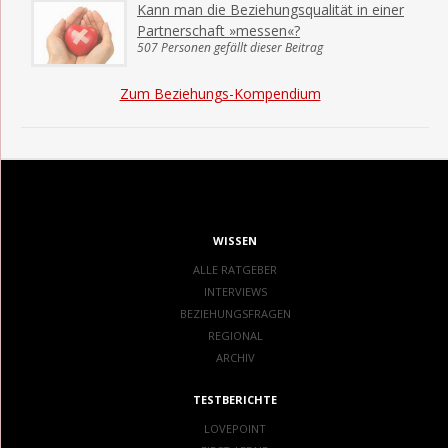
Kann man die Beziehungsqualität in einer
Partnerschaft »messen«?
507 Personen gefällt dieser Beitrag
Zum Beziehungs-Kompendium
WISSEN
ALLE RATGEBER
INTERVIEWS
BEZIEHUNGSFRAGEN
REGIONAL
ARCHIV
TESTBERICHTE
LOVEPOINT