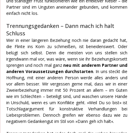
und ständiger Frust funktionieren wie ein effektiver Kleber – die
Partner sind im Unguten aneinander gebunden, und kommen
einfach nicht los.
Trennungsgedanken – Dann mach ich halt
Schluss
Wer in einer längeren Beziehung noch nie daran gedacht hat,
die Flinte ins Korn zu schmeißen, ist beneidenswert. Oder
belügt sich selbst. Denn die meisten von uns stellen sich
irgendwann mal vor, was wäre, wenn sie ihr Beziehungskorsett
sprengen und noch mal ganz
neu mit anderem Partner und
anderen Voraussetzungen durchstarten
. In uns steckt die
Hoffnung, mit einer anderen Person werde alles anders und
vor allem besser. Wir vergessen gerne mal, dass wir in einer
Zweierbeziehung immer mit 50 Prozent an allem – im Guten
wie im Schlechten – beteiligt sind, und waschen unsere Hände
in Unschuld, wenn es um Konflikte geht. »Weil Du so bist« ist
Totschlagargument für konstruktive Verhandlungen bei
Liebesproblemen. Dennoch greifen wir ebenso dazu wie zu
negativem Gedankengut im Stil von »Dann geh ich halt«.