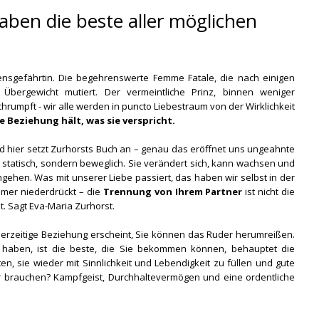
aben die beste aller möglichen
nsgefährtin. Die begehrenswerte Femme Fatale, die nach einigen
Übergewicht mutiert. Der vermeintliche Prinz, binnen weniger
rumpft - wir alle werden in puncto Liebestraum von der Wirklichkeit
 Beziehung hält, was sie verspricht.
nd hier setzt Zurhorsts Buch an – genau das eröffnet uns ungeahnte
t statisch, sondern beweglich. Sie verändert sich, kann wachsen und
ehen. Was mit unserer Liebe passiert, das haben wir selbst in der
mer niederdrückt – die
Trennung von Ihrem Partner
ist nicht die
t. Sagt Eva-Maria Zurhorst.
 derzeitige Beziehung erscheint, Sie können das Ruder herumreißen.
e haben, ist die beste, die Sie bekommen können, behauptet die
eiten, sie wieder mit Sinnlichkeit und Lebendigkeit zu füllen und gute
 brauchen? Kampfgeist, Durchhaltevermögen und eine ordentliche