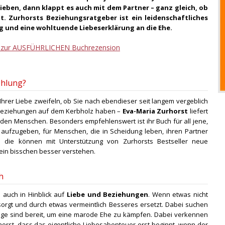
lieben, dann klappt es auch mit dem Partner – ganz gleich, ob
cht. Zurhorsts Beziehungsratgeber ist ein leidenschaftliches
g und eine wohltuende Liebeserklärung an die Ehe.
s zur AUSFÜHRLICHEN Buchrezension
ehlung?
n Ihrer Liebe zweifeln, ob Sie nach ebendieser seit langem vergeblich
e Beziehungen auf dem Kerbholz haben –
Eva-Maria Zurhorst
liefert
enden Menschen. Besonders empfehlenswert ist ihr Buch für all jene,
 aufzugeben, für Menschen, die in Scheidung leben, ihren Partner
 die können mit Unterstützung von Zurhorsts Bestseller neue
ein bisschen besser verstehen.
h
 auch in Hinblick auf
Liebe und Beziehungen
. Wenn etwas nicht
ntsorgt und durch etwas vermeintlich Besseres ersetzt. Dabei suchen
ige sind bereit, um eine marode Ehe zu kämpfen. Dabei verkennen
orst, dass das eigentliche Liebesabenteuer erst beginnt, wenn der