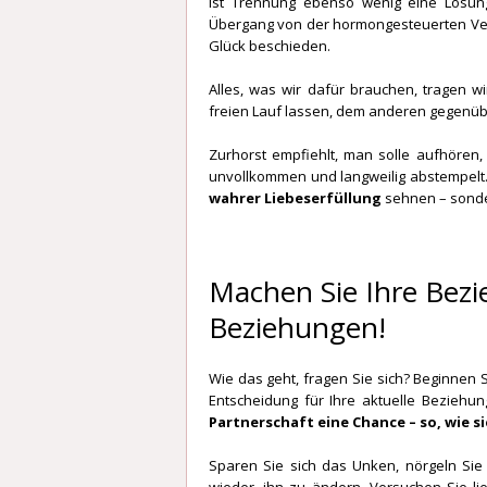
ist Trennung ebenso wenig eine Lösun
Übergang von der hormongesteuerten Verli
Glück beschieden.
Alles, was wir dafür brauchen, tragen w
freien Lauf lassen, dem anderen gegenübe
Zurhorst empfiehlt, man solle aufhören
unvollkommen und langweilig abstempelt.
wahrer Liebeserfüllung
sehnen – sonde
Machen Sie Ihre Bezi
Beziehungen!
Wie das geht, fragen Sie sich? Beginnen S
Entscheidung für Ihre aktuelle Beziehun
Partnerschaft eine Chance – so, wie sie
Sparen Sie sich das Unken, nörgeln Sie
wieder, ihn zu ändern. Versuchen Sie l