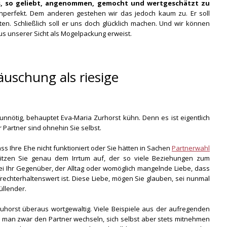
s, so geliebt, angenommen, gemocht und wertgeschätzt zu
unperfekt. Dem anderen gestehen wir das jedoch kaum zu. Er soll
tten. Schließlich soll er uns doch glücklich machen. Und wir können
us unserer Sicht als Mogelpackung erweist.
äuschung als riesige
unnötig, behauptet Eva-Maria Zurhorst kühn. Denn es ist eigentlich
er Partner sind ohnehin Sie selbst.
s Ihre Ehe nicht funktioniert oder Sie hätten in Sachen
Partnerwahl
sitzen Sie genau dem Irrtum auf, der so viele Beziehungen zum
 sei Ihr Gegenüber, der Alltag oder womöglich mangelnde Liebe, dass
frechterhaltenswert ist. Diese Liebe, mögen Sie glauben, sei nunmal
üllender.
 Zuhorst überaus wortgewaltig. Viele Beispiele aus der aufregenden
 man zwar den Partner wechseln, sich selbst aber stets mitnehmen