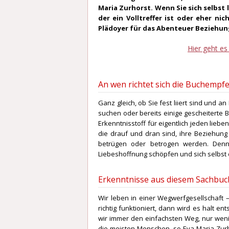
Maria Zurhorst. Wenn Sie sich selbst 
der ein Volltreffer ist oder eher ni
Plädoyer für das Abenteuer Beziehun
Hier geht e
An wen richtet sich die Buchempf
Ganz gleich, ob Sie fest liiert sind und a
suchen oder bereits einige gescheitert
Erkenntnisstoff für eigentlich jeden lieb
die drauf und dran sind, ihre Beziehung
betrügen oder betrogen werden. Denn
Liebeshoffnung schöpfen und sich selbst 
Erkenntnisse aus diesem Sachbuc
Wir leben in einer Wegwerfgesellschaft –
richtig funktioniert, dann wird es halt e
wir immer den einfachsten Weg, nur wen
die meisten Menschen, so Eva-Maria Zurh