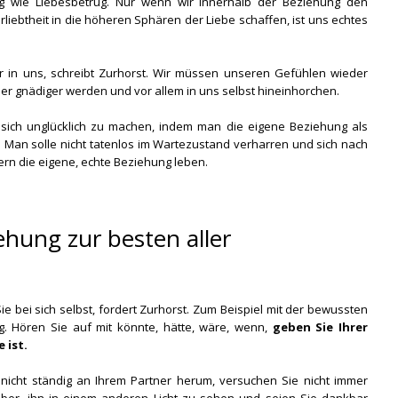
g wie Liebesbetrug. Nur wenn wir innerhalb der Beziehung den
ebtheit in die höheren Sphären der Liebe schaffen, ist uns echtes
ir in uns, schreibt Zurhorst. Wir müssen unseren Gefühlen wieder
r gnädiger werden und vor allem in uns selbst hineinhorchen.
, sich unglücklich zu machen, indem man die eigene Beziehung als
 Man solle nicht tatenlos im Wartezustand verharren und sich nach
rn die eigene, echte Beziehung leben.
ehung zur besten aller
ie bei sich selbst, fordert Zurhorst. Zum Beispiel mit der bewussten
g. Hören Sie auf mit könnte, hätte, wäre, wenn,
geben Sie Ihrer
 ist.
 nicht ständig an Ihrem Partner herum, versuchen Sie nicht immer
ieber, ihn in einem anderen Licht zu sehen und seien Sie dankbar