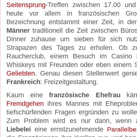
Seitensprung
-Treffen zwischen 17.00 und
heute vor allem in französischen Großs
Bezeichnung entstammt einer Zeit, in de
Männer
traditionell die Zeit zwischen Bür
Dinner zuhause um sieben für sich nu
Strapazen des Tages zu erholen. Ob z
Raucherclub, einem Besuch im Casino i
Whiskeys mit Freunden oder eben einem S
Geliebten
. Genau diesen Stellenwert gen
Frankreich
: Freizeitgestaltung.
Kaum eine
französische Ehefrau
käme
Fremdgehen
ihres Mannes mit Eheproble
tiefschürfenden Fragen ergründen zu wollen
Zum Problem wird es nur dann, wenn
Liebelei
eine ernstzunehmende
Parallelb