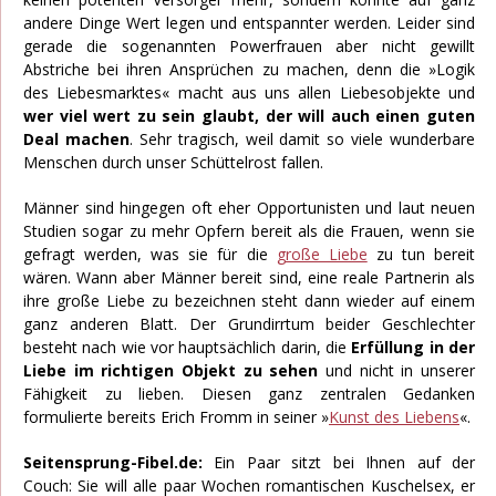
andere Dinge Wert legen und entspannter werden. Leider sind
gerade die sogenannten Powerfrauen aber nicht gewillt
Abstriche bei ihren Ansprüchen zu machen, denn die »Logik
des Liebesmarktes« macht aus uns allen Liebesobjekte und
wer viel wert zu sein glaubt, der will auch einen guten
Deal machen
. Sehr tragisch, weil damit so viele wunderbare
Menschen durch unser Schüttelrost fallen.
Männer sind hingegen oft eher Opportunisten und laut neuen
Studien sogar zu mehr Opfern bereit als die Frauen, wenn sie
gefragt werden, was sie für die
große Liebe
zu tun bereit
wären. Wann aber Männer bereit sind, eine reale Partnerin als
ihre große Liebe zu bezeichnen steht dann wieder auf einem
ganz anderen Blatt. Der Grundirrtum beider Geschlechter
besteht nach wie vor hauptsächlich darin, die
Erfüllung in der
Liebe im richtigen Objekt zu sehen
und nicht in unserer
Fähigkeit zu lieben. Diesen ganz zentralen Gedanken
formulierte bereits Erich Fromm in seiner »
Kunst des Liebens
«.
Seitensprung-Fibel.de:
Ein Paar sitzt bei Ihnen auf der
Couch: Sie will alle paar Wochen romantischen Kuschelsex, er