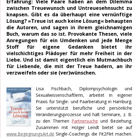
Erfahrung: Viele Paare haben an dem Dilemma
zwischen Treuewunsch und Untreuesehnsucht zu
knapsen. Gibt es da überhaupt eine vernünftige
Lösung? »Treue ist auch keine Lösung« behaupten
die Autoren, und sagen in ihrem gleichnamigen
Buch, warum das so ist. Provokante Thesen, viele
Anregungen für ein Umdenken und jede Menge
Stoff für eigene Gedanken bietet ihr
vielschichtiges Plädoyer für mehr Freiheit in der
Liebe. Und ist damit eigentlich ein Mutmachbuch
für Liebende, die mit der Treue hadern, an ihr
verzweifeln oder sie (ver)wünschen.
Lisa Fischbach, Diplompsychologin und
Sexualwissenschaftlerin, arbeitet in eigener
Praxis für Single- und Paarberatung in Hamburg.
Sie unterstützt berufliche und persönliche
Veränderungsprozesse und hält Seminare, z. B.
zu den Themen
Partnersuche
und Beziehung.
Zusammen mit Holger Lendt bietet sie auf
www.BegegnungsArt.de
Single-Coachings die Fit2Flirt machen.