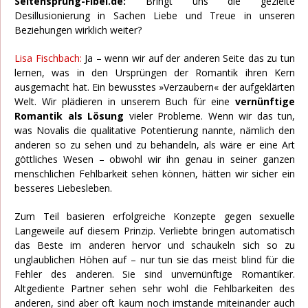
Seitensprung-Fibel.de:
Bringt uns die gezielte
Desillusionierung in Sachen Liebe und Treue in unseren
Beziehungen wirklich weiter?
Lisa Fischbach:
Ja – wenn wir auf der anderen Seite das zu tun
lernen, was in den Ursprüngen der Romantik ihren Kern
ausgemacht hat. Ein bewusstes »Verzaubern« der aufgeklärten
Welt. Wir plädieren in unserem Buch für eine
vernünftige
Romantik als Lösung
vieler Probleme. Wenn wir das tun,
was Novalis die qualitative Potentierung nannte, nämlich den
anderen so zu sehen und zu behandeln, als wäre er eine Art
göttliches Wesen – obwohl wir ihn genau in seiner ganzen
menschlichen Fehlbarkeit sehen können, hätten wir sicher ein
besseres Liebesleben.
Zum Teil basieren erfolgreiche Konzepte gegen sexuelle
Langeweile auf diesem Prinzip. Verliebte bringen automatisch
das Beste im anderen hervor und schaukeln sich so zu
unglaublichen Höhen auf – nur tun sie das meist blind für die
Fehler des anderen. Sie sind unvernünftige Romantiker.
Altgediente Partner sehen sehr wohl die Fehlbarkeiten des
anderen, sind aber oft kaum noch imstande miteinander auch