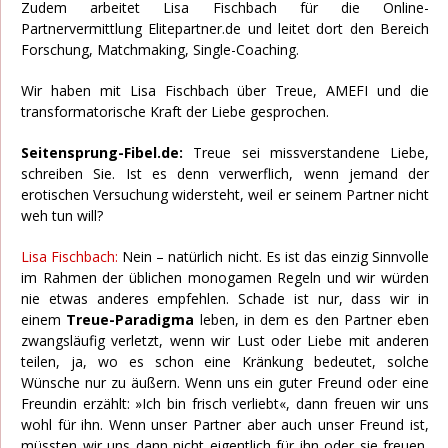
Zudem arbeitet Lisa Fischbach für die Online-
Partnervermittlung Elitepartner.de und leitet dort den Bereich
Forschung, Matchmaking, Single-Coaching.
Wir haben mit Lisa Fischbach über Treue, AMEFI und die
transformatorische Kraft der Liebe gesprochen.
Seitensprung-Fibel.de:
Treue sei missverstandene Liebe,
schreiben Sie. Ist es denn verwerflich, wenn jemand der
erotischen Versuchung widersteht, weil er seinem Partner nicht
weh tun will?
Lisa Fischbach:
Nein – natürlich nicht. Es ist das einzig Sinnvolle
im Rahmen der üblichen monogamen Regeln und wir würden
nie etwas anderes empfehlen. Schade ist nur, dass wir in
einem
Treue-Paradigma
leben, in dem es den Partner eben
zwangsläufig verletzt, wenn wir Lust oder Liebe mit anderen
teilen, ja, wo es schon eine Kränkung bedeutet, solche
Wünsche nur zu äußern. Wenn uns ein guter Freund oder eine
Freundin erzählt: »Ich bin frisch verliebt«, dann freuen wir uns
wohl für ihn. Wenn unser Partner aber auch unser Freund ist,
müssten wir uns dann nicht eigentlich für ihn oder sie freuen,