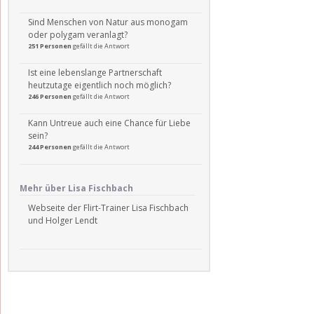
Sind Menschen von Natur aus monogam
oder polygam veranlagt?
251 Personen
gefällt die Antwort
Ist eine lebenslange Partnerschaft
heutzutage eigentlich noch möglich?
246 Personen
gefällt die Antwort
Kann Untreue auch eine Chance für Liebe
sein?
244 Personen
gefällt die Antwort
Mehr über Lisa Fischbach
Webseite der Flirt-Trainer Lisa Fischbach
und Holger Lendt