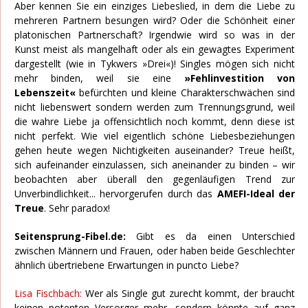
Aber kennen Sie ein einziges Liebeslied, in dem die Liebe zu
mehreren Partnern besungen wird? Oder die Schönheit einer
platonischen Partnerschaft? Irgendwie wird so was in der
Kunst meist als mangelhaft oder als ein gewagtes Experiment
dargestellt (wie in Tykwers »Drei«)! Singles mögen sich nicht
mehr binden, weil sie eine
»Fehlinvestition von
Lebenszeit«
befürchten und kleine Charakterschwächen sind
nicht liebenswert sondern werden zum Trennungsgrund, weil
die wahre Liebe ja offensichtlich noch kommt, denn diese ist
nicht perfekt. Wie viel eigentlich schöne Liebesbeziehungen
gehen heute wegen Nichtigkeiten auseinander? Treue heißt,
sich aufeinander einzulassen, sich aneinander zu binden – wir
beobachten aber überall den gegenläufigen Trend zur
Unverbindlichkeit... hervorgerufen durch das
AMEFI-Ideal der
Treue
. Sehr paradox!
Seitensprung-Fibel.de:
Gibt es da einen Unterschied
zwischen Männern und Frauen, oder haben beide Geschlechter
ähnlich übertriebene Erwartungen in puncto Liebe?
Lisa Fischbach:
Wer als Single gut zurecht kommt, der braucht
keinen potenten Versorger mehr, sondern könnte auf ganz