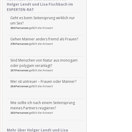
Holger Lendt und Lisa Fischbach im
EXPERTEN-RAT
Geht es beim Seitensprung wirklich nur
um Sex?
303 Personen
gefällt die Antwort
Gehen Männer anders fremd als Frauen?
270 Personen
gefällt die Antwort
Sind Menschen von Natur aus monogam
oder polygam veranlagt?
257 Personen
gefällt die Antwort
Wer ist untreuer – Frauen oder Männer?
254 Personen
gefällt die Antwort
Wie sollte ich nach einem Seitensprung
meines Partners reagieren?
253 Personen
gefällt die Antwort
Mehr über Holger Lendt und Lisa