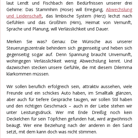
laut Lendt und Fischbach den Bedürfnissen unserer drei
Gehirne: Das Stammhirn (Hose) will Erregung,
Abwechslung
und Leidenschaft
, das limbische System (Herz) lechzt nach
Gefühlen und das Großhirn (Hirn), Heimat von Vernunft,
Sprache und Planung, will Verlässlichkeit und Dauer.
Merken Sie was? Genau: Die Wünsche aus unserer
Steuerungszentrale behindern sich gegenseitig und heben sich
gegenseitig sogar auf. Denn Spannung braucht Unvernunft,
wohingegen Verlässlichkeit wenig Abwechslung kennt. Und
dazwischen stecken unsere Gefühle, die mit diesem Dilemma
klarkommen müssen.
Wir sollen beruflich erfolgreich sein, attraktiv aussehen, viele
Freunde und ein schickes Auto haben, im Smalltalk glänzen,
aber auch für tiefere Gespräche taugen, wir sollen Stil haben
und den richtigen Geschmack – auch in der Liebe stehen wir
unter Leistungsdruck. Wer mit Ende Dreißig noch kein
Deckelchen für sein Töpfchen gefunden hat, wird argwöhnisch
beäugt. Wer eine Beziehung nach der anderen in den Sand
setzt, mit dem kann doch was nicht stimmen.