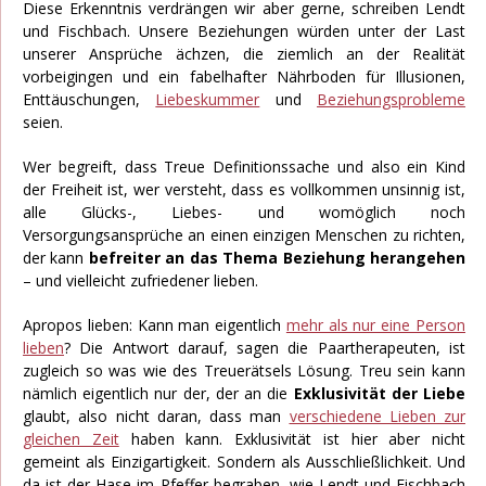
Diese Erkenntnis verdrängen wir aber gerne, schreiben Lendt
und Fischbach. Unsere Beziehungen würden unter der Last
unserer Ansprüche ächzen, die ziemlich an der Realität
vorbeigingen und ein fabelhafter Nährboden für Illusionen,
Enttäuschungen,
Liebeskummer
und
Beziehungsprobleme
seien.
Wer begreift, dass Treue Definitionssache und also ein Kind
der Freiheit ist, wer versteht, dass es vollkommen unsinnig ist,
alle Glücks-, Liebes- und womöglich noch
Versorgungsansprüche an einen einzigen Menschen zu richten,
der kann
befreiter an das Thema Beziehung herangehen
– und vielleicht zufriedener lieben.
Apropos lieben: Kann man eigentlich
mehr als nur eine Person
lieben
? Die Antwort darauf, sagen die Paartherapeuten, ist
zugleich so was wie des Treuerätsels Lösung. Treu sein kann
nämlich eigentlich nur der, der an die
Exklusivität der Liebe
glaubt, also nicht daran, dass man
verschiedene Lieben zur
gleichen Zeit
haben kann. Exklusivität ist hier aber nicht
gemeint als Einzigartigkeit. Sondern als Ausschließlichkeit. Und
da ist der Hase im Pfeffer begraben, wie Lendt und Fischbach