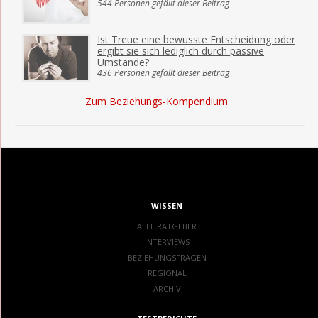
544 Personen gefällt dieser Beitrag
Ist Treue eine bewusste Entscheidung oder
ergibt sie sich lediglich durch passive
Umstände?
436 Personen gefällt dieser Beitrag
Zum Beziehungs-Kompendium
WISSEN
ALLE RATGEBER
INTERVIEWS
BEZIEHUNGSFRAGEN
REGIONAL
ARCHIV