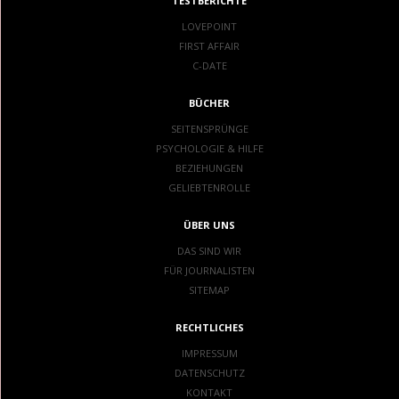
TESTBERICHTE
LOVEPOINT
FIRST AFFAIR
C-DATE
BÜCHER
SEITENSPRÜNGE
PSYCHOLOGIE & HILFE
BEZIEHUNGEN
GELIEBTENROLLE
ÜBER UNS
DAS SIND WIR
FÜR JOURNALISTEN
SITEMAP
RECHTLICHES
IMPRESSUM
DATENSCHUTZ
KONTAKT