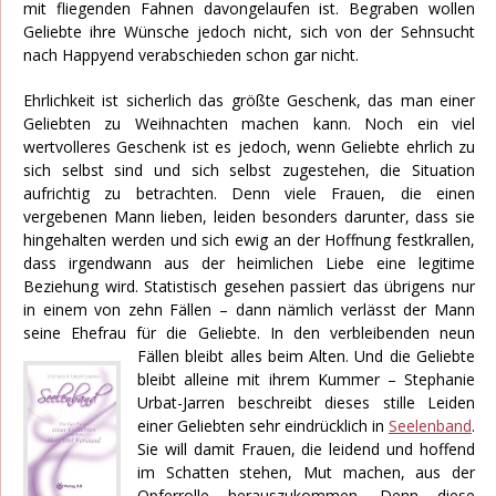
mit fliegenden Fahnen davongelaufen ist. Begraben wollen
Geliebte ihre Wünsche jedoch nicht, sich von der Sehnsucht
nach Happyend verabschieden schon gar nicht.
Ehrlichkeit ist sicherlich das größte Geschenk, das man einer
Geliebten zu Weihnachten machen kann. Noch ein viel
wertvolleres Geschenk ist es jedoch, wenn Geliebte ehrlich zu
sich selbst sind und sich selbst zugestehen, die Situation
aufrichtig zu betrachten. Denn viele Frauen, die einen
vergebenen Mann lieben, leiden besonders darunter, dass sie
hingehalten werden und sich ewig an der Hoffnung festkrallen,
dass irgendwann aus der heimlichen Liebe eine legitime
Beziehung wird. Statistisch gesehen passiert das übrigens nur
in einem von zehn Fällen – dann nämlich verlässt der Mann
seine Ehefrau für die Geliebte. In den verbleibenden neun
Fällen bleibt alles beim Alten.
Und die Geliebte
bleibt alleine mit ihrem Kummer – Stephanie
Urbat-Jarren beschreibt dieses stille Leiden
einer Geliebten sehr eindrücklich in
Seelenband
.
Sie will damit Frauen, die leidend und hoffend
im Schatten stehen, Mut machen, aus der
Opferrolle herauszukommen. Denn diese