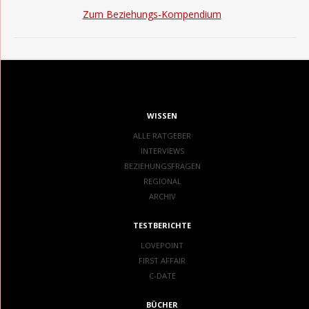
Zum Beziehungs-Kompendium
WISSEN
ALLE RATGEBER
INTERVIEWS
BEZIEHUNGSFRAGEN
REGIONAL
ARCHIV
TESTBERICHTE
LOVEPOINT
FIRST AFFAIR
C-DATE
BÜCHER