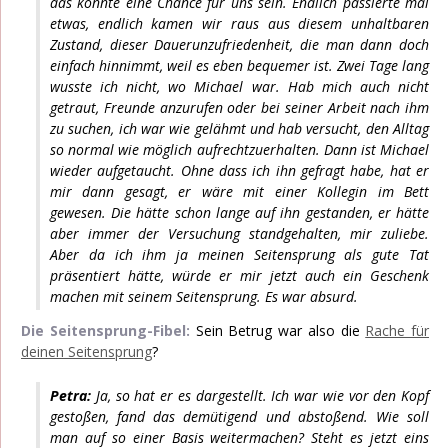
das könnte eine Chance für uns sein. Endlich passierte mal
etwas, endlich kamen wir raus aus diesem unhaltbaren
Zustand, dieser Dauerunzufriedenheit, die man dann doch
einfach hinnimmt, weil es eben bequemer ist. Zwei Tage lang
wusste ich nicht, wo Michael war. Hab mich auch nicht
getraut, Freunde anzurufen oder bei seiner Arbeit nach ihm
zu suchen, ich war wie gelähmt und hab versucht, den Alltag
so normal wie möglich aufrechtzuerhalten. Dann ist Michael
wieder aufgetaucht. Ohne dass ich ihn gefragt habe, hat er
mir dann gesagt, er wäre mit einer Kollegin im Bett
gewesen. Die hätte schon lange auf ihn gestanden, er hätte
aber immer der Versuchung standgehalten, mir zuliebe.
Aber da ich ihm ja meinen Seitensprung als gute Tat
präsentiert hätte, würde er mir jetzt auch ein Geschenk
machen mit seinem Seitensprung. Es war absurd.
Die Seitensprung-Fibel:
Sein Betrug war also die
Rache für
deinen Seitensprung
?
Petra:
Ja, so hat er es dargestellt. Ich war wie vor den Kopf
gestoßen, fand das demütigend und abstoßend. Wie soll
man auf so einer Basis weitermachen? Steht es jetzt eins