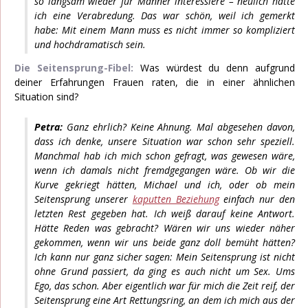
so langsam wieder für Männer interessiere – neulich hatte
ich eine Verabredung. Das war schön, weil ich gemerkt
habe: Mit einem Mann muss es nicht immer so kompliziert
und hochdramatisch sein.
Die Seitensprung-Fibel:
Was würdest du denn aufgrund
deiner Erfahrungen Frauen raten, die in einer ähnlichen
Situation sind?
Petra:
Ganz ehrlich? Keine Ahnung. Mal abgesehen davon,
dass ich denke, unsere Situation war schon sehr speziell.
Manchmal hab ich mich schon gefragt, was gewesen wäre,
wenn ich damals nicht fremdgegangen wäre. Ob wir die
Kurve gekriegt hätten, Michael und ich, oder ob mein
Seitensprung unserer
kaputten Beziehung
einfach nur den
letzten Rest gegeben hat. Ich weiß darauf keine Antwort.
Hätte Reden was gebracht? Wären wir uns wieder näher
gekommen, wenn wir uns beide ganz doll bemüht hätten?
Ich kann nur ganz sicher sagen: Mein Seitensprung ist nicht
ohne Grund passiert, da ging es auch nicht um Sex. Ums
Ego, das schon. Aber eigentlich war für mich die Zeit reif, der
Seitensprung eine Art Rettungsring, an dem ich mich aus der