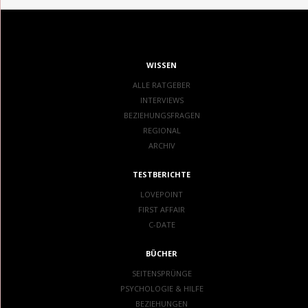
WISSEN
ALLE RATGEBER
INTERVIEWS
BEZIEHUNGSFRAGEN
REGIONAL
ARCHIV
TESTBERICHTE
LOVEPOINT
FIRST AFFAIR
C-DATE
BÜCHER
SEITENSPRÜNGE
PSYCHOLOGIE & HILFE
BEZIEHUNGEN