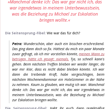
»Manchmal denke ich: Das war gar nicht ich, das
war irgendetwas in meinem Unterbewusstsein,
was die Beziehung zu Michael zur Eskalation
bringen wollte.«
Die Seitensprung-Fibel:
Wie war das für dich?
Petra:
Wunderschön, aber auch ein bisschen erschreckend.
Das ging dann doch so fix. Hättest du mich ein paar Monate
zuvor gefragt, ob ich mir vorstellen könnte,
meinen Mann zu
betrügen, hätte ich gesagt: niemals.
Tja, so schnell kann's
gehen. Beim nächsten Treffen blieben wir wieder länger, da
war mir klar, dass es nicht dabei bleiben könnte. Ich war
dann die treibende Kraft, habe vorgeschlagen, beim
nächsten Wochenendseminar ein Hotelzimmer in der Nähe
zu nehmen. Kaum zu glauben, wie mutig ich war. Manchmal
denke ich: Das war gar nicht ich, das war irgendetwas in
meinem Unterbewusstsein, was die Beziehung zu Michael
zur Eskalation bringen wollte.
Die Seitensprung-Fibel:
Habt ihr euch dann regelmäßig