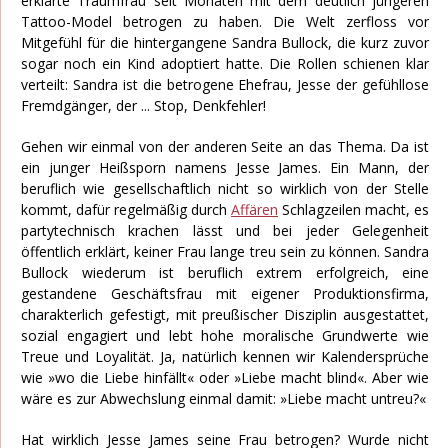
erklärte Traumfrau seit Monaten mit dem deutlich jüngeren
Tattoo-Model betrogen zu haben. Die Welt zerfloss vor
Mitgefühl für die hintergangene Sandra Bullock, die kurz zuvor
sogar noch ein Kind adoptiert hatte. Die Rollen schienen klar
verteilt: Sandra ist die betrogene Ehefrau, Jesse der gefühllose
Fremdgänger, der ... Stop, Denkfehler!
Gehen wir einmal von der anderen Seite an das Thema. Da ist
ein junger Heißsporn namens Jesse James. Ein Mann, der
beruflich wie gesellschaftlich nicht so wirklich von der Stelle
kommt, dafür regelmäßig durch
Affären
Schlagzeilen macht, es
partytechnisch krachen lässt und bei jeder Gelegenheit
öffentlich erklärt, keiner Frau lange treu sein zu können. Sandra
Bullock wiederum ist beruflich extrem erfolgreich, eine
gestandene Geschäftsfrau mit eigener Produktionsfirma,
charakterlich gefestigt, mit preußischer Disziplin ausgestattet,
sozial engagiert und lebt hohe moralische Grundwerte wie
Treue und Loyalität. Ja, natürlich kennen wir Kalendersprüche
wie »wo die Liebe hinfällt« oder »Liebe macht blind«. Aber wie
wäre es zur Abwechslung einmal damit: »Liebe macht untreu?«
Hat wirklich Jesse James seine Frau betrogen? Wurde nicht