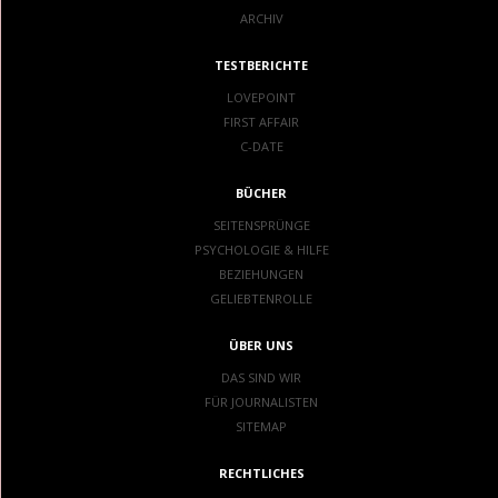
ARCHIV
TESTBERICHTE
LOVEPOINT
FIRST AFFAIR
C-DATE
BÜCHER
SEITENSPRÜNGE
PSYCHOLOGIE & HILFE
BEZIEHUNGEN
GELIEBTENROLLE
ÜBER UNS
DAS SIND WIR
FÜR JOURNALISTEN
SITEMAP
RECHTLICHES