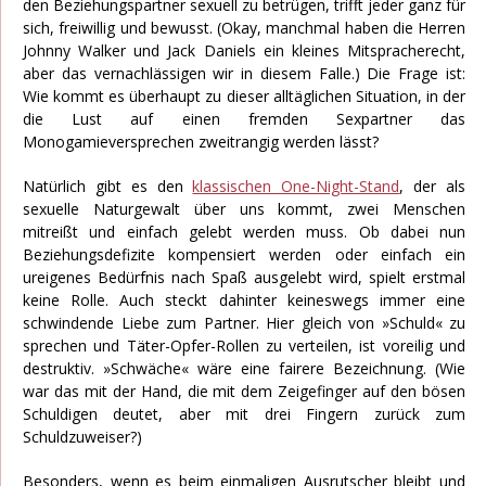
den Beziehungspartner sexuell zu betrügen, trifft jeder ganz für
sich, freiwillig und bewusst. (Okay, manchmal haben die Herren
Johnny Walker und Jack Daniels ein kleines Mitspracherecht,
aber das vernachlässigen wir in diesem Falle.) Die Frage ist:
Wie kommt es überhaupt zu dieser alltäglichen Situation, in der
die Lust auf einen fremden Sexpartner das
Monogamieversprechen zweitrangig werden lässt?
Natürlich gibt es den
klassischen One-Night-Stand
, der als
sexuelle Naturgewalt über uns kommt, zwei Menschen
mitreißt und einfach gelebt werden muss. Ob dabei nun
Beziehungsdefizite kompensiert werden oder einfach ein
ureigenes Bedürfnis nach Spaß ausgelebt wird, spielt erstmal
keine Rolle. Auch steckt dahinter keineswegs immer eine
schwindende Liebe zum Partner. Hier gleich von »Schuld« zu
sprechen und Täter-Opfer-Rollen zu verteilen, ist voreilig und
destruktiv. »Schwäche« wäre eine fairere Bezeichnung. (Wie
war das mit der Hand, die mit dem Zeigefinger auf den bösen
Schuldigen deutet, aber mit drei Fingern zurück zum
Schuldzuweiser?)
Besonders, wenn es beim einmaligen Ausrutscher bleibt und