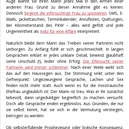
Auge wähnt sie ihren Mann jedes Mal in den Armen einer
anderen Frau. Grund zu dieser Annahme gibt es keinen.
Dennoch
beginnt die eifersüchtige Frau zu spionieren
. SMS, E-
Mails, Jackettaschen, Terminkalender, Anruflisten, Quittungen,
der Kilometerstand des PKW – alles wird gefilzt und jede
Ungereimtheit als
Indiz für eine Affäre
interpretiert.
Natürlich bleibt dem Mann das Treiben seiner Partnerin nicht
verborgen. Zu Anfang fühlt er sich geschmeichelt. In langen
Gesprächen erklärt er jedes unklare Detail, beweist glaubhaft
seine Unschuld (!), leider ohne Erfolg.
Die Eifersucht seiner
Partnerin wird immer schlimmer
. Nach einer Weile wirkt sich
das auf den Haussegen aus. Die Stimmung sinkt unter den
Gefrierpunkt. Ungezwungene Gespräche, Lachen und Sex
finden nicht mehr statt. Auch wenn es für die misstrauische
Ehefrau unglaublich ist: Der Mann ist treu. Was er ihr zunächst
liebevoll, dann ungeduldiger begreiflich zu machen versucht.
Doch alle Gespräche enden ergebnislos. Aus Gründen, die nur
sie selbst kennt, hat sie sich in die Vermutung verstiegen,
betrogen zu werden.
Ob selbsterfüllende Prophezeiung oder logische Konsequenz,