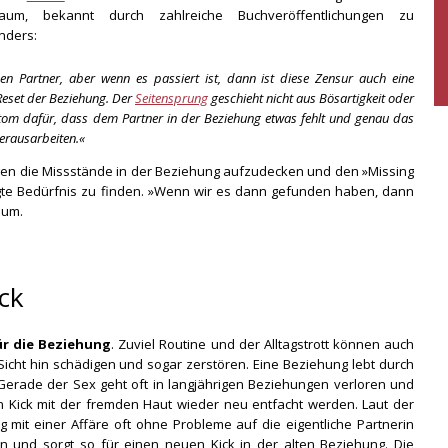
aum, bekannt durch zahlreiche Buchveröffentlichungen zu
nders:
en Partner, aber wenn es passiert ist, dann ist diese Zensur auch eine
 Reset der Beziehung. Der
Seitensprung
geschieht nicht aus Bösartigkeit oder
ptom dafür, dass dem Partner in der Beziehung etwas fehlt und genau das
erausarbeiten.«
en die Missstände in der Beziehung aufzudecken und den »Missing
igte Bedürfnis zu finden. »Wenn wir es dann gefunden haben, dann
aum.
ck
ür die Beziehung
. Zuviel Routine und der Alltagstrott können auch
Sicht hin schädigen und sogar zerstören. Eine Beziehung lebt durch
 Gerade der Sex geht oft in langjährigen Beziehungen verloren und
n Kick mit der fremden Haut wieder neu entfacht werden. Laut der
 mit einer Affäre oft ohne Probleme auf die eigentliche Partnerin
en und sorgt so für einen neuen Kick in der alten Beziehung. Die