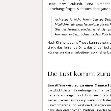
Liebe bzw. Zukunft. Mira Kirshenb
Beziehungsfragen, sieht dies aber ganz a
»Ich sage ja nicht, komm betrüge Dein
Möglichkeit für einen Neuanfang, für ein
Gier des Partners, sondern ist ein Sym
kann man in Gesprächen mit dem Paar h
Nach Kirshenbaums These kann es geling
Link«, das fehlende Ding, das unbefried
können wir daran arbeiten«, so Krishenb
Die Lust kommt zurü
Eine
Affäre wird so zu einer Chance f
die glücklichsten Beziehungen auf lange 
neue Erfahrungen und durch viel Erotik.
genau dieses Lustprinzip kann durch de
Psychotherapeutin wird die Lusterfahrung
bzw. den eigentlichen Partner übertrag