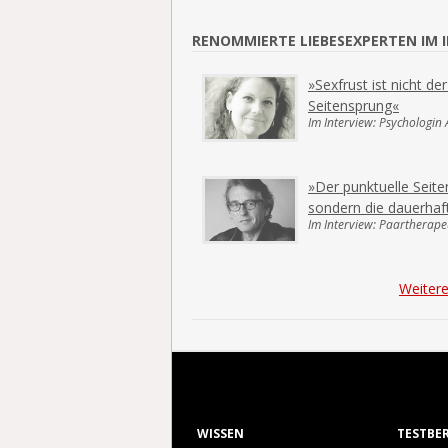
RENOMMIERTE LIEBESEXPERTEN IM 
»Sexfrust ist nicht d
Seitensprung«
Im Interview: Psychologin
»Der punktuelle Seite
sondern die dauerhaf
Im Interview: Paartherape
Weitere
WISSEN
TESTBE