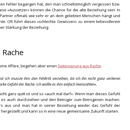
hen Fehler begangen hat, den man schnellstmöglich vergessen bzw.
e »Aussetzer« können die Chance für die alte Beziehung sein. In
 Partner oftmals wie sehr er an dem geliebten Menschen hängt und
chte. Oft führt dieses »schlechte Gewissen« zu einem liebevollerem
er Stärkung der Beziehung.
s Rache
eine Affäre, begehen aber einen
Seitensprung aus Rache
.
d ich musste ihm den Fehltritt verzeihen, da ich ihn nicht ganz verlieren
tarke Gefühl der Rache. Ich wollte es ihm einfach heimzahlen«.
icht ganz quitt ist und so »auch mal darf«. Wenn man dieses Gefühl
man es auch durchziehen und den Betrüger zum Betrogenen machen.
rs aus und man hat in seiner Beziehung wieder das Gefühl der
 hergestellt und kann so in eine neue gemeinsame Zukunft starten.