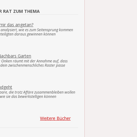
ER RAT ZUM THEMA
mir das angetan?
k analysiert, wie es zum Seitensprung kommen
eteiligten daraus gewinnen können
 Nachbars Garten
ia Onken räumt mit der Annahme auf, dass
dein zwischenmenschliches Raster passe
mdgeht
Paare, die trotz Affäre zusammenbleiben wollen
 wie sie das bewerkstelligen können
Weitere Bücher