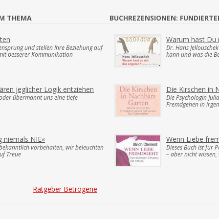
UM THEMA
BUCHREZENSIONEN: FUNDIERT
iten
Warum hast Du 
ensprung und stellen Ihre Beziehung auf
Dr. Hans Jellousche
s mit besserer Kommunikation
kann und was die B
ren jeglicher Logik entziehen
Die Kirschen in
oder übermannt uns eine tiefe
Die Psychologin Jul
Fremdgehen in irgen
g niemals NIE«
Wenn Liebe fre
 bekanntlich vorbehalten, wir beleuchten
Dieses Buch ist für 
auf Treue
– aber nicht wissen,
Ratgeber Betrogene