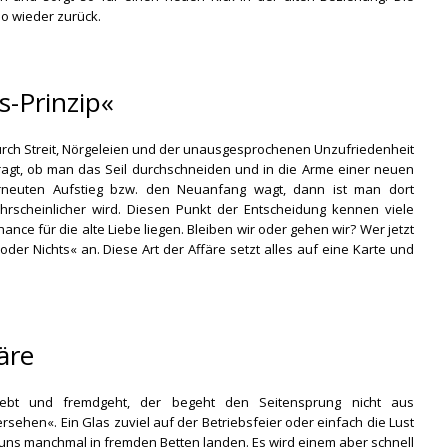
so wieder zurück.
s-Prinzip«
rch Streit, Nörgeleien und der unausgesprochenen Unzufriedenheit
fragt, ob man das Seil durchschneiden und in die Arme einer neuen
rneuten Aufstieg bzw. den Neuanfang wagt, dann ist man dort
scheinlicher wird. Diesen Punkt der Entscheidung kennen viele
nce für die alte Liebe liegen. Bleiben wir oder gehen wir? Wer jetzt
 oder Nichts« an. Diese Art der Affäre setzt alles auf eine Karte und
äre
ebt und fremdgeht, der begeht den Seitensprung nicht aus
sehen«. Ein Glas zuviel auf der Betriebsfeier oder einfach die Lust
ns manchmal in fremden Betten landen. Es wird einem aber schnell