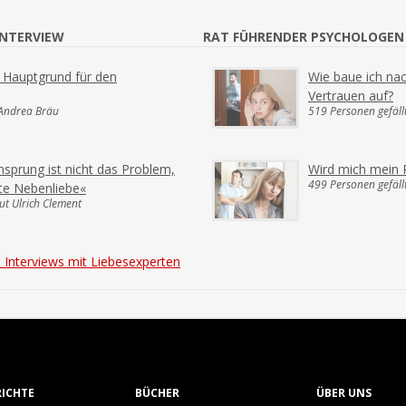
INTERVIEW
RAT FÜHRENDER PSYCHOLOGEN
er Hauptgrund für den
Wie baue ich na
Vertrauen auf?
 Andrea Bräu
519 Personen gefällt
nsprung ist nicht das Problem,
Wird mich mein 
499 Personen gefällt
te Nebenliebe«
ut Ulrich Clement
 Interviews mit Liebesexperten
RICHTE
BÜCHER
ÜBER UNS