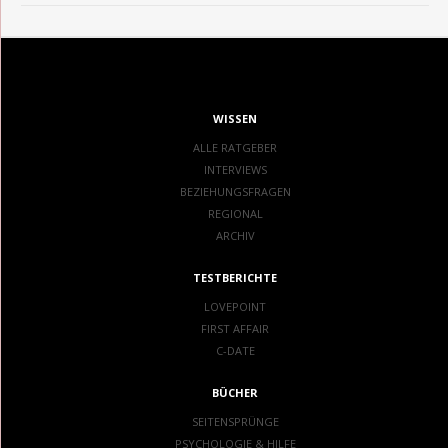
WISSEN
ALLE RATGEBER
INTERVIEWS
BEZIEHUNGSFRAGEN
REGIONAL
ARCHIV
TESTBERICHTE
LOVEPOINT
FIRST AFFAIR
C-DATE
BÜCHER
SEITENSPRÜNGE
PSYCHOLOGIE & HILFE