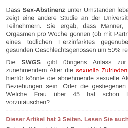
Dass
Sex-Abstinenz
unter Umständen lebe
zeigt eine andere Studie an der Universit
Teilnehmern. Sie ergab, dass Männer,
Orgasmen pro Woche gönnen (ob mit Partne
eines tödlichen Herzinfarktes gegenüber
gesunden Geschlechtsgenossen um 50% re
Die
SWGS
gibt übrigens Anlass zur
zunehmendem Alter die
sexuelle Zufrieden
hierfür könnte die abnehmende sexuelle Akti
Beziehungen sein. Oder die gestiegenen
Welche Frau über 45 hat schon L
vorzutäuschen?
Dieser Artikel hat 3 Seiten. Lesen Sie auch 