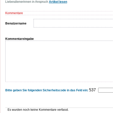
Liebesdienerinnen in Anspruch
Artikel lesen
Kommentare
Benutzername
Kommentareingabe
537
Bitte geben Sie folgenden Sicherheitscode in das Feld ein:
Es wurden noch keine Kommentare verfasst.