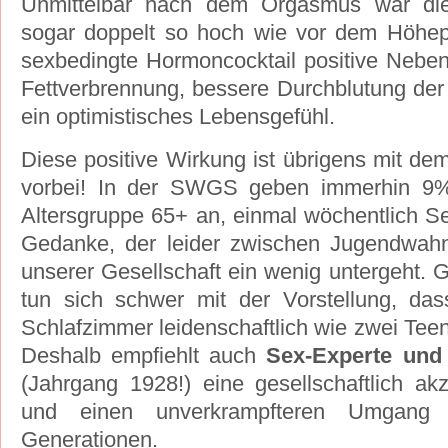
Unmittelbar nach dem Orgasmus war die 
sogar doppelt so hoch wie vor dem Höhep
sexbedingte Hormoncocktail positive Nebene
Fettverbrennung, bessere Durchblutung der 
ein optimistisches Lebensgefühl.
Diese positive Wirkung ist übrigens mit d
vorbei! In der SWGS geben immerhin 9%
Altersgruppe 65+ an, einmal wöchentlich Se
Gedanke, der leider zwischen Jugendwahn
unserer Gesellschaft ein wenig untergeht.
tun sich schwer mit der Vorstellung, das
Schlafzimmer leidenschaftlich wie zwei Teen
Deshalb empfiehlt auch
Sex-Experte und 
(Jahrgang 1928!) eine gesellschaftlich akze
und einen unverkrampfteren Umgang
Generationen.