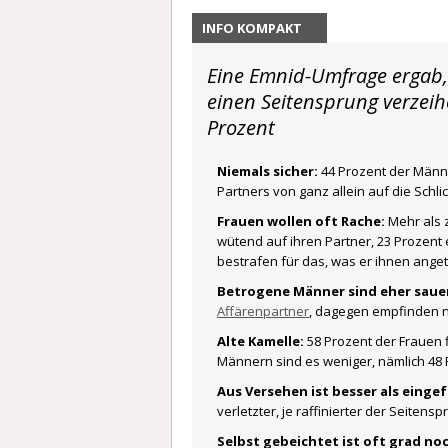
INFO KOMPAKT
Eine Emnid-Umfrage ergab, 
einen Seitensprung verzei
Prozent
Niemals sicher:
44 Prozent der Männ
Partners von ganz allein auf die Schli
Frauen wollen oft Rache:
Mehr als z
wütend auf ihren Partner, 23 Prozent
bestrafen für das, was er ihnen anget
Betrogene Männer sind eher sauer
Affärenpartner
, dagegen empfinden n
Alte Kamelle:
58 Prozent der Frauen f
Männern sind es weniger, nämlich 48 
Aus Versehen ist besser als eingef
verletzter, je raffinierter der Seitens
Selbst gebeichtet ist oft grad no