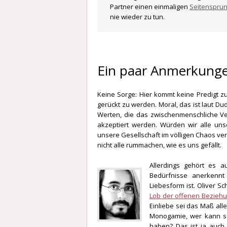
Partner einen einmaligen
Seitensprun
nie wieder zu tun.
Ein paar Anmerkunge
Keine Sorge: Hier kommt keine Predigt z
gerückt zu werden. Moral, das ist laut D
Werten, die das zwischenmenschliche Verh
akzeptiert werden. Würden wir alle un
unsere Gesellschaft im völligen Chaos vers
nicht alle rummachen, wie es uns gefällt.
Allerdings gehört es a
Bedürfnisse anerkennt 
Liebesform ist. Oliver S
Lob der offenen Bezieh
Einliebe sei das Maß alle
Monogamie, wer kann sc
haben? Das ist ja auch