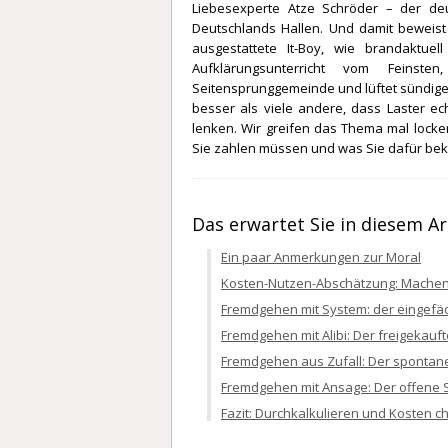
Liebesexperte Atze Schröder – der d
Deutschlands Hallen. Und damit beweist
ausgestattete It-Boy, wie brandaktue
Aufklärungsunterricht vom Feinste
Seitensprunggemeinde und lüftet sündig
besser als viele andere, dass Laster ech
lenken. Wir greifen das Thema mal locker
Sie zahlen müssen und was Sie dafür b
Das erwartet Sie in diesem Ar
Ein paar Anmerkungen zur Moral
Kosten-Nutzen-Abschätzung: Machen
Fremdgehen mit System: der eingefä
Fremdgehen mit Alibi: Der freigekauf
Fremdgehen aus Zufall: Der spontan
Fremdgehen mit Ansage: Der offene 
Fazit: Durchkalkulieren und Kosten ch