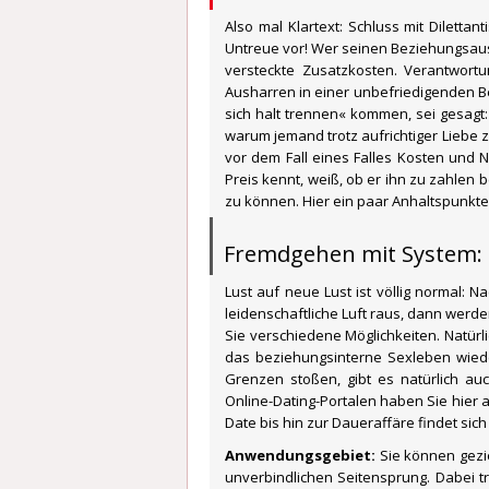
Also mal Klartext: Schluss mit Diletta
Untreue vor! Wer seinen Beziehungsausr
versteckte Zusatzkosten. Verantwortun
Ausharren in einer unbefriedigenden 
sich halt trennen« kommen, sei gesagt:
warum jemand trotz aufrichtiger Liebe 
vor dem Fall eines Falles Kosten und
Preis kennt, weiß, ob er ihn zu zahlen b
zu können. Hier ein paar Anhaltspunkte
Fremdgehen mit System: 
Lust auf neue Lust ist völlig normal: 
leidenschaftliche Luft raus, dann werd
Sie verschiedene Möglichkeiten. Natürl
das beziehungsinterne Sexleben wied
Grenzen stoßen, gibt es natürlich auc
Online-Dating-Portalen haben Sie hier
Date bis hin zur Daueraffäre findet sich 
Anwendungsgebiet:
Sie können gezie
unverbindlichen Seitensprung. Dabei tre