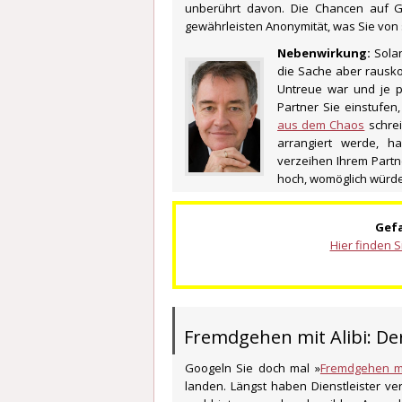
unberührt davon. Die Chancen auf G
gewährleisten Anonymität, was Sie von 
Nebenwirkung:
Solan
die Sache aber rausko
Untreue war und je p
Partner Sie einstufe
aus dem Chaos
schrei
arrangiert werde, 
verzeihen Ihrem Partn
hoch, womöglich würde
Gefa
Hier finden S
Fremdgehen mit Alibi: De
Googeln Sie doch mal »
Fremdgehen mi
landen. Längst haben Dienstleister v