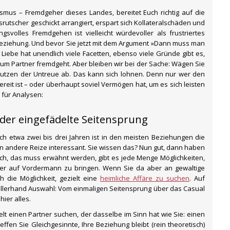
ntismus – Fremdgeher dieses Landes, bereitet Euch richtig auf die
utscher geschickt arrangiert, erspart sich Kollateralschäden und
gsvolles Fremdgehen ist vielleicht würdevoller als frustriertes
Beziehung. Und bevor Sie jetzt mit dem Argument »Dann muss man
 Liebe hat unendlich viele Facetten, ebenso viele Gründe gibt es,
zum Partner fremdgeht. Aber bleiben wir bei der Sache: Wägen Sie
 Nutzen der Untreue ab. Das kann sich lohnen. Denn nur wer den
ereit ist – oder überhaupt soviel Vermögen hat, um es sich leisten
 für Analysen:
der eingefädelte Seitensprung
Nach etwa zwei bis drei Jahren ist in den meisten Beziehungen die
en andere Reize interessant. Sie wissen das? Nun gut, dann haben
ich, das muss erwähnt werden, gibt es jede Menge Möglichkeiten,
er auf Vordermann zu bringen. Wenn Sie da aber an gewaltige
h die Möglichkeit, gezielt eine
heimliche Affäre zu suchen
. Auf
 allerhand Auswahl: Vom einmaligen Seitensprung über das Casual
hier alles.
lt einen Partner suchen, der dasselbe im Sinn hat wie Sie: einen
ffen Sie Gleichgesinnte, Ihre Beziehung bleibt (rein theoretisch)