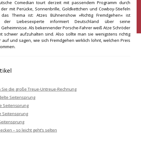
eutsche Comedian tourt derzeit mit passendem Programm durch
 der mit Perücke, Sonnenbrille, Goldkettchen und Cowboy-Stiefeln
ll das Thema ist: Atzes Bühnenshow »Richtig Fremdgehen« ist
n, der Liebesexperte informiert Deutschland über seine
e Geheimnisse. Als bekennender Porsche-Fahrer weiß Atze Schröder
t schwer aufzuhalten sind. Also sollte man sie wenigstens richtig
 auf und sagen, wie sich Fremdgehen wirklich lohnt, welchen Preis
ekommen.
tikel
 Sie die große Treue-Untreue-Rechnung
delte Seitensprung
te Seitensprung
e Seitensprung
Seitensprung
ecken – so leicht geht’s selten