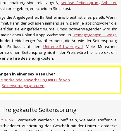
eheimhaltung sind relativ groß,
seriöse Seitensprung-Anbieter
sich preisgeben, entscheiden Sie selbst.
ge die Angelegenheit Ihr Geheimnis bleibt, ist alles paletti.
Wenn
mmt, kann der Schaden immens sein. Denn je absichtsvoller die
erfider sie eingefädelt wurde, umso schwerwiegender wird Ihr
n, meint etwa Roland Kopp-Wichmann. In
Fremdgegangen – Wege
bt der Heidelberger Paartherapeut, die Art wie der Seitensprung
habe Einfluss auf den
Untreue-Schweregrad
. Viele Menschen
er so einen Seitensprung nicht – der Preis wäre hier also extrem
 er Sie Ihre Beziehung kosten.
ngen in einer sexlosen Ehe?
ie prickelnde Abwechslung mit Hilfe von
Seitensprungagenturen
r freigekaufte Seitensprung
t Alibi
«... vermutlich werden Sie baff sein, wie viele Treffer Sie
erschiedener Ausrichtung das Geschäft mit der Untreue entdeckt