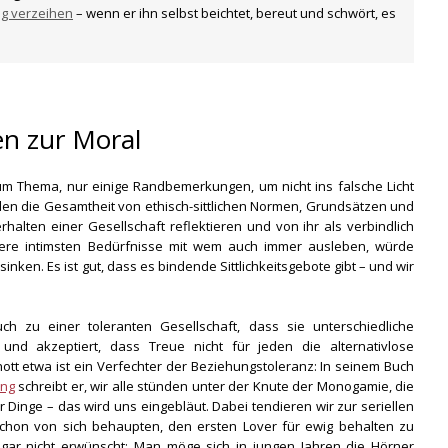
g verzeihen
– wenn er ihn selbst beichtet, bereut und schwört, es
n zur Moral
um Thema, nur einige Randbemerkungen, um nicht ins falsche Licht
uden die Gesamtheit von ethisch-sittlichen Normen, Grundsätzen und
alten einer Gesellschaft reflektieren und von ihr als verbindlich
sere intimsten Bedürfnisse mit wem auch immer ausleben, würde
inken. Es ist gut, dass es bindende Sittlichkeitsgebote gibt – und wir
uch zu einer toleranten Gesellschaft, dass sie unterschiedliche
und akzeptiert, dass Treue nicht für jeden die alternativlose
chott etwa ist ein Verfechter der Beziehungstoleranz: In seinem Buch
ung
schreibt er, wir alle stünden unter der Knute der Monogamie, die
r Dinge – das wird uns eingebläut. Dabei tendieren wir zur seriellen
hon von sich behaupten, den ersten Lover für ewig behalten zu
 gar nicht erwünscht: Man möge sich in jungen Jahren die Hörner