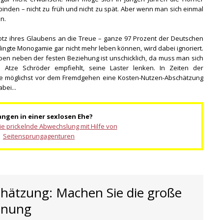
binden – nicht zu früh und nicht zu spät. Aber wenn man sich einmal
en.
otz ihres Glaubens an die Treue – ganze 97 Prozent der Deutschen
dingte Monogamie gar nicht mehr leben können, wird dabei ignoriert.
en neben der festen Beziehung ist unschicklich, da muss man sich
Atze Schröder empfiehlt, seine Laster lenken. In Zeiten der
e möglichst vor dem Fremdgehen eine Kosten-Nutzen-Abschätzung
bei...
ngen in einer sexlosen Ehe?
ie prickelnde Abwechslung mit Hilfe von
Seitensprungagenturen
hätzung: Machen Sie die große
hnung