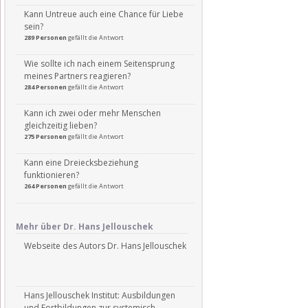
Kann Untreue auch eine Chance für Liebe
sein?
289 Personen
gefällt die Antwort
Wie sollte ich nach einem Seitensprung
meines Partners reagieren?
284 Personen
gefällt die Antwort
Kann ich zwei oder mehr Menschen
gleichzeitig lieben?
275 Personen
gefällt die Antwort
Kann eine Dreiecksbeziehung
funktionieren?
264 Personen
gefällt die Antwort
Mehr über Dr. Hans Jellouschek
Webseite des Autors Dr. Hans Jellouschek
Hans Jellouschek Institut: Ausbildungen
und Fortbildungen zur systemisch