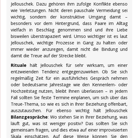
Jellouschek. Dazu gehören ihm zufolge Konflikte ebenso
wie Verletzungen. Nicht deren pauschale Vermeidung sei
wichtig, sondern der konstruktive Umgang damit –
besonders vor dem Hintergrund, dass Paare im Alltag
vielfach in Beschlag genommen sind und ihre Liebe
bisweilen überstrapaziert wird. Umso wichtiger ist es laut
Jellouschek, wichtige Prozesse in Gang zu halten oder
immer wieder anzuregen, damit nicht die Bindung und
damit die Treue auf der Strecke bleibt.
Rituale
hält Jellouschek für sehr wirksam, um einer
entzweienden Tendenz entgegenzuwirken. Ob Sie sich
regelmäßig Zeit für ein ausführliches Gespräch nehmen
oder bedeutsame Jahrestage wie den Kennenlern- oder
Hochzeitstag nutzen, bleibt Ihnen überlassen – in jedem
Fall sollten Sie feste Termine einplanen, um sich über das
Treue-Thema, so wie es sich in Ihrer Beziehung offenbart,
auszutauschen. Für ebenso wichtig hält Jellouschek
Bilanzgespräche
: Wo stehen Sie in Ihrer Beziehung, was
läuft gut, was ist weniger positiv? Das sollten Sie sich
gemeinsam fragen, und dies etwa auf einer improvisierten
Skala einschätzen. Auf diese Weise können Sie den