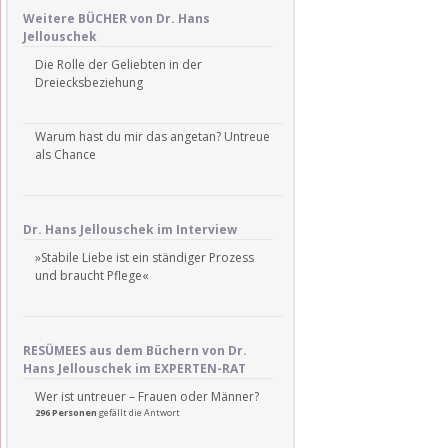
Weitere BÜCHER von Dr. Hans
Jellouschek
Die Rolle der Geliebten in der
Dreiecksbeziehung
Warum hast du mir das angetan? Untreue
als Chance
Dr. Hans Jellouschek im Interview
»Stabile Liebe ist ein ständiger Prozess
und braucht Pflege«
RESÜMEES aus dem Büchern von Dr.
Hans Jellouschek im EXPERTEN-RAT
Wer ist untreuer – Frauen oder Männer?
296 Personen
gefällt die Antwort