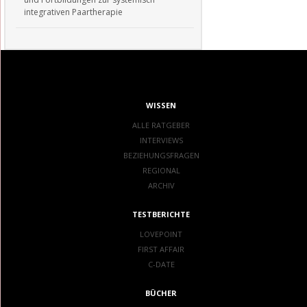
integrativen Paartherapie
WISSEN
ALLE RATGEBER
INTERVIEWS
BEZIEHUNGSFRAGEN
REGIONAL
ARCHIV
TESTBERICHTE
LOVEPOINT
FIRST AFFAIR
C-DATE
BÜCHER