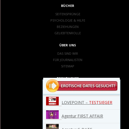
BÜCHER
SEITENSPRÜNGE
PSYCHOLOGIE & HILFE
BEZIEHUNGEN
GELIEBTENROLLE
ÜBER UNS
DAS SIND WIR
FÜR JOURNALISTEN
SITEMAP
RECHTLICHES
IMPRESSUM
DATENSCHUTZ
KONTAKT
LOVEPOINT –
TESTSIEGER
Agentur FIRST AFFAIR