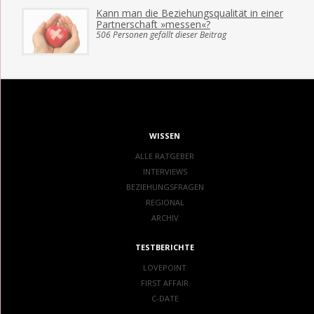
Kann man die Beziehungsqualität in einer
Partnerschaft »messen«?
506 Personen gefällt dieser Beitrag
WISSEN
ALLE RATGEBER
INTERVIEWS
BEZIEHUNGSFRAGEN
REGIONAL
ARCHIV
TESTBERICHTE
LOVEPOINT
FIRST AFFAIR
C-DATE