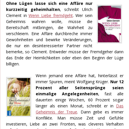
Ohne Lügen lasse sich eine Affäre nur
kurzzeitig geheimhalten
, schreibt Ulrich
Clement in
Wenn Liebe fremdgeht
. Wer sein
Geheimnis wahren wolle, müsse die
Bereitschaft mitbringen, die Wahrheit zu
verschleiern. Eine Affäre durchbreche immer
Gewohnheiten und bewirke Veränderungen,
die nur ein desinteressierter Partner nicht
bemerke, so Clement. Entweder müsse der Fremdgeher dann
das Ende der Heimlichkeiten oder eben den Beginn der Lüge
billigen.
Wenn jemand eine Affäre hat, hinterlässt er
immer Spuren, meint Wolfgang Krüger.
Nur 12
Prozent aller Seitensprünge seien
einmalige Angelegenheiten
, fast alle
dauerten einige Wochen, 60 Prozent sogar
länger als einen Monat, schreibt er in
Das
Geheimnis der Treue
. Dann gebe es immer
Konflikte. Man müsse Zeit und Gefühle
investieren, Liebe an zwei Fronten, was cleveres Verhalten