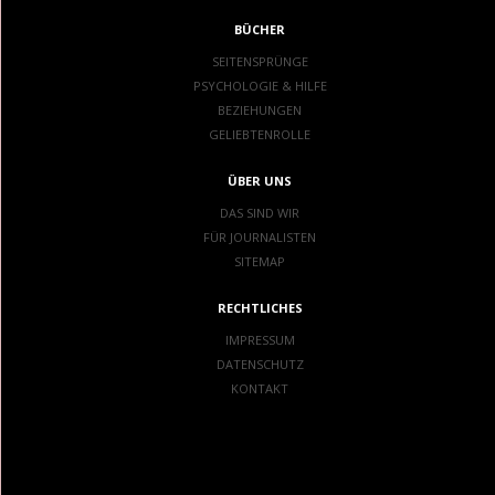
BÜCHER
SEITENSPRÜNGE
PSYCHOLOGIE & HILFE
BEZIEHUNGEN
GELIEBTENROLLE
ÜBER UNS
DAS SIND WIR
FÜR JOURNALISTEN
SITEMAP
RECHTLICHES
IMPRESSUM
DATENSCHUTZ
KONTAKT