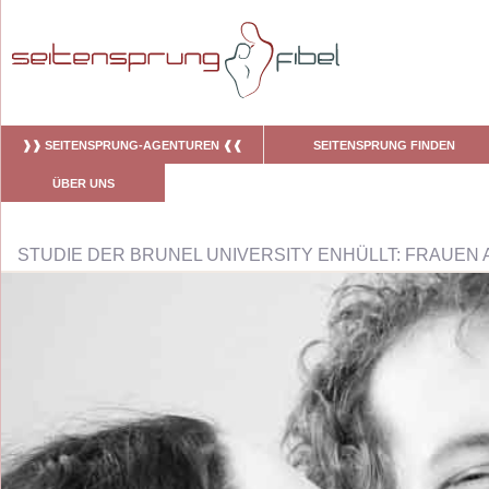
❱❱ SEITENSPRUNG-AGENTUREN ❰❰
SEITENSPRUNG FINDEN
ÜBER UNS
STUDIE DER BRUNEL UNIVERSITY ENHÜLLT: FRAUEN 