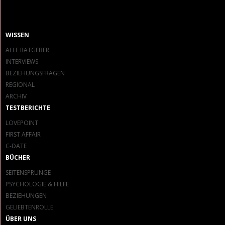
WISSEN
ALLE RATGEBER
INTERVIEWS
BEZIEHUNGSFRAGEN
REGIONAL
ARCHIV
TESTBERICHTE
LOVEPOINT
FIRST AFFAIR
C-DATE
BÜCHER
SEITENSPRÜNGE
PSYCHOLOGIE & HILFE
BEZIEHUNGEN
GELIEBTENROLLE
ÜBER UNS