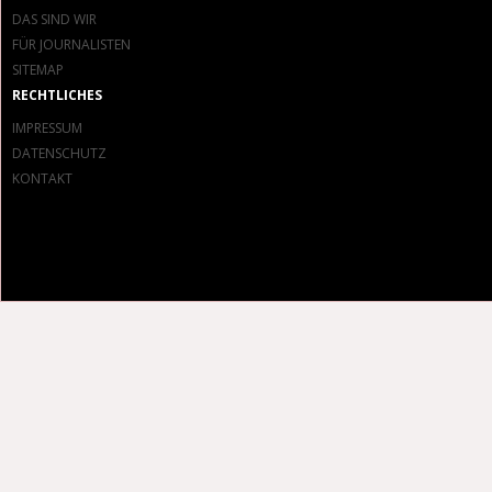
DAS SIND WIR
FÜR JOURNALISTEN
SITEMAP
RECHTLICHES
IMPRESSUM
DATENSCHUTZ
KONTAKT